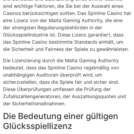
sind wichtige Faktoren, die Sie bei der Auswahl eines
Casinos berücksichtigen sollten. Das Spinline Casino hat
eine Lizenz von der Malta Gaming Authority, die eine
der strengsten Regulierungsbehörden in der
Glücksspielindustrie ist. Diese Lizenz garantiert, dass
das Spinline Casino bestimmte Standards einhält, um
die Sicherheit und Fairness der Spiele zu gewährleisten.
Die Lizenzierung durch die Malta Gaming Authority
bedeutet, dass das Spinline Casino regelmäßig von
unabhängigen Auditoren überprüft wird, um
sicherzustellen, dass die Spiele fair und sicher sind.
Diese Überprüfungen umfassen die Prüfung der
Zufallszahlengeneratoren, der Auszahlungsquoten und
der Sicherheitsmaßnahmen.
Die Bedeutung einer gültigen
Glücksspiellizenz