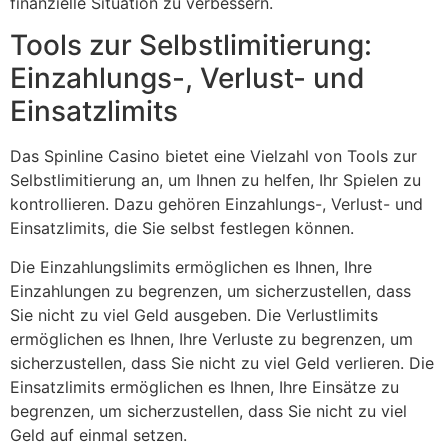
finanzielle Situation zu verbessern.
Tools zur Selbstlimitierung:
Einzahlungs-, Verlust- und
Einsatzlimits
Das Spinline Casino bietet eine Vielzahl von Tools zur
Selbstlimitierung an, um Ihnen zu helfen, Ihr Spielen zu
kontrollieren. Dazu gehören Einzahlungs-, Verlust- und
Einsatzlimits, die Sie selbst festlegen können.
Die Einzahlungslimits ermöglichen es Ihnen, Ihre
Einzahlungen zu begrenzen, um sicherzustellen, dass
Sie nicht zu viel Geld ausgeben. Die Verlustlimits
ermöglichen es Ihnen, Ihre Verluste zu begrenzen, um
sicherzustellen, dass Sie nicht zu viel Geld verlieren. Die
Einsatzlimits ermöglichen es Ihnen, Ihre Einsätze zu
begrenzen, um sicherzustellen, dass Sie nicht zu viel
Geld auf einmal setzen.