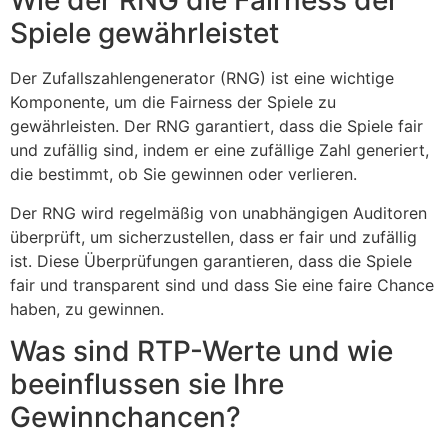
Wie der RNG die Fairness der
Spiele gewährleistet
Der Zufallszahlengenerator (RNG) ist eine wichtige
Komponente, um die Fairness der Spiele zu
gewährleisten. Der RNG garantiert, dass die Spiele fair
und zufällig sind, indem er eine zufällige Zahl generiert,
die bestimmt, ob Sie gewinnen oder verlieren.
Der RNG wird regelmäßig von unabhängigen Auditoren
überprüft, um sicherzustellen, dass er fair und zufällig
ist. Diese Überprüfungen garantieren, dass die Spiele
fair und transparent sind und dass Sie eine faire Chance
haben, zu gewinnen.
Was sind RTP-Werte und wie
beeinflussen sie Ihre
Gewinnchancen?