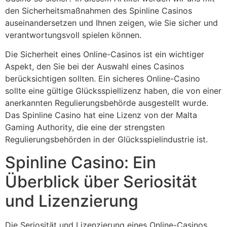
den Sicherheitsmaßnahmen des Spinline Casinos
auseinandersetzen und Ihnen zeigen, wie Sie sicher und
verantwortungsvoll spielen können.
Die Sicherheit eines Online-Casinos ist ein wichtiger
Aspekt, den Sie bei der Auswahl eines Casinos
berücksichtigen sollten. Ein sicheres Online-Casino
sollte eine gültige Glücksspiellizenz haben, die von einer
anerkannten Regulierungsbehörde ausgestellt wurde.
Das Spinline Casino hat eine Lizenz von der Malta
Gaming Authority, die eine der strengsten
Regulierungsbehörden in der Glücksspielindustrie ist.
Spinline Casino: Ein
Überblick über Seriosität
und Lizenzierung
Die Seriosität und Lizenzierung eines Online-Casinos