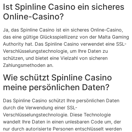
Ist Spinline Casino ein sicheres
Online-Casino?
Ja, das Spinline Casino ist ein sicheres Online-Casino,
das eine gültige Glücksspiellizenz von der Malta Gaming
Authority hat. Das Spinline Casino verwendet eine SSL-
Verschlüsselungstechnologie, um Ihre Daten zu
schützen, und bietet eine Vielzahl von sicheren
Zahlungsmethoden an.
Wie schützt Spinline Casino
meine persönlichen Daten?
Das Spinline Casino schützt Ihre persönlichen Daten
durch die Verwendung einer SSL-
Verschlüsselungstechnologie. Diese Technologie
wandelt Ihre Daten in einen unlesbaren Code um, der
nur durch autorisierte Personen entschlüsselt werden