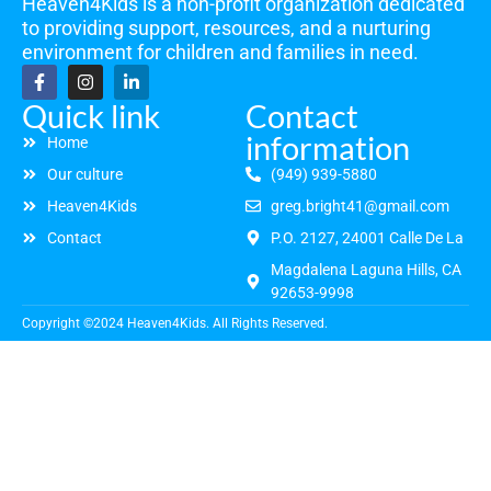
Heaven4Kids is a non-profit organization dedicated
to providing support, resources, and a nurturing
environment for children and families in need.
Quick link
Contact
information
Home
Our culture
(949) 939-5880
Heaven4Kids
greg.bright41@gmail.com
Contact
P.O. 2127, 24001 Calle De La
Magdalena Laguna Hills, CA
92653-9998
Copyright ©2024 Heaven4Kids. All Rights Reserved.