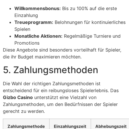
Willkommensbonus:
Bis zu 100% auf die erste
Einzahlung
Treueprogramm:
Belohnungen für kontinuierliches
Spielen
Monatliche Aktionen:
Regelmäßige Turniere und
Promotions
Diese Angebote sind besonders vorteilhaft für Spieler,
die ihr Budget maximieren möchten.
5. Zahlungsmethoden
Die Wahl der richtigen Zahlungsmethoden ist
entscheidend für ein reibungsloses Spielerlebnis. Das
Gizbo Casino
unterstützt eine Vielzahl von
Zahlungsmethoden, um den Bedürfnissen der Spieler
gerecht zu werden.
Zahlungsmethode
Einzahlungszeit
Abhebungszeit