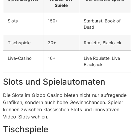
Spiele
Slots
150+
Starburst, Book of
Dead
Tischspiele
30+
Roulette, Blackjack
Live-Casino
10+
Live Roulette, Live
Blackjack
Slots und Spielautomaten
Die Slots im Gizbo Casino bieten nicht nur aufregende
Grafiken, sondern auch hohe Gewinnchancen. Spieler
können zwischen klassischen Slots und innovativen
Video-Slots wählen.
Tischspiele