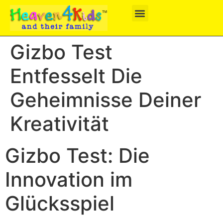
Gizbo Test
Entfesselt Die
Geheimnisse Deiner
Kreativität
Gizbo Test: Die
Innovation im
Glücksspiel