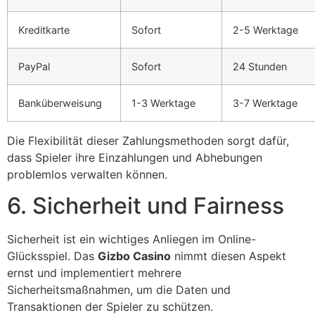
Kreditkarte
Sofort
2-5 Werktage
PayPal
Sofort
24 Stunden
Banküberweisung
1-3 Werktage
3-7 Werktage
Die Flexibilität dieser Zahlungsmethoden sorgt dafür,
dass Spieler ihre Einzahlungen und Abhebungen
problemlos verwalten können.
6. Sicherheit und Fairness
Sicherheit ist ein wichtiges Anliegen im Online-
Glücksspiel. Das
Gizbo Casino
nimmt diesen Aspekt
ernst und implementiert mehrere
Sicherheitsmaßnahmen, um die Daten und
Transaktionen der Spieler zu schützen.