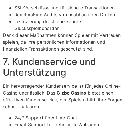
SSL-Verschlüsselung für sichere Transaktionen
Regelmäßige Audits von unabhängigen Dritten
Lizenzierung durch anerkannte
Glücksspielbehörden
Dank dieser Maßnahmen können Spieler mit Vertrauen
spielen, da ihre persönlichen Informationen und
finanziellen Transaktionen geschützt sind.
7. Kundenservice und
Unterstützung
Ein hervorragender Kundenservice ist für jedes Online-
Casino unerlässlich. Das
Gizbo Casino
bietet einen
effektiven Kundenservice, der Spielern hilft, ihre Fragen
schnell zu klären.
24/7 Support über Live-Chat
Email-Support für detaillierte Anfragen