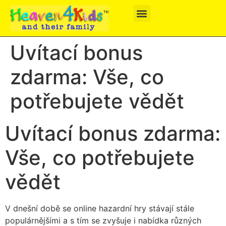
Uvítací bonus
zdarma: Vše, co
potřebujete vědět
Uvítací bonus zdarma:
Vše, co potřebujete
vědět
V dnešní době se online hazardní hry stávají stále
populárnějšími a s tím se zvyšuje i nabídka různých