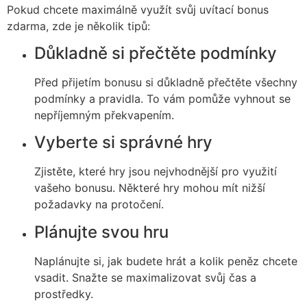
Pokud chcete maximálně využít svůj uvítací bonus
zdarma, zde je několik tipů:
Důkladně si přečtěte podmínky
Před přijetím bonusu si důkladně přečtěte všechny
podmínky a pravidla. To vám pomůže vyhnout se
nepříjemným překvapením.
Vyberte si správné hry
Zjistěte, které hry jsou nejvhodnější pro využití
vašeho bonusu. Některé hry mohou mít nižší
požadavky na protočení.
Plánujte svou hru
Naplánujte si, jak budete hrát a kolik peněz chcete
vsadit. Snažte se maximalizovat svůj čas a
prostředky.