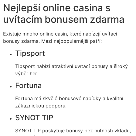
Nejlepší online casina s
uvítacím bonusem zdarma
Existuje mnoho online casin, které nabízejí uvítací
bonusy zdarma. Mezi nejpopulárnější patří:
Tipsport
Tipsport nabízí atraktivní uvítací bonusy a široký
výběr her.
Fortuna
Fortuna má skvělé bonusové nabídky a kvalitní
zákaznickou podporu.
SYNOT TIP
SYNOT TIP poskytuje bonusy bez nutnosti vkladu,