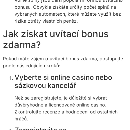
bonusu. Obvykle získáte určitý počet spinů na
vybraných automatech, které můžete využít bez
rizika ztráty vlastních peněz.
Jak získat uvítací bonus
zdarma?
Pokud máte zájem o uvítací bonus zdarma, postupujte
podle následujících kroků:
Vyberte si online casino nebo
sázkovou kancelář
Než se zaregistrujete, je důležité si vybrat
důvěryhodné a licencované online casino.
Zkontrolujte recenze a hodnocení od ostatních
hráčů.