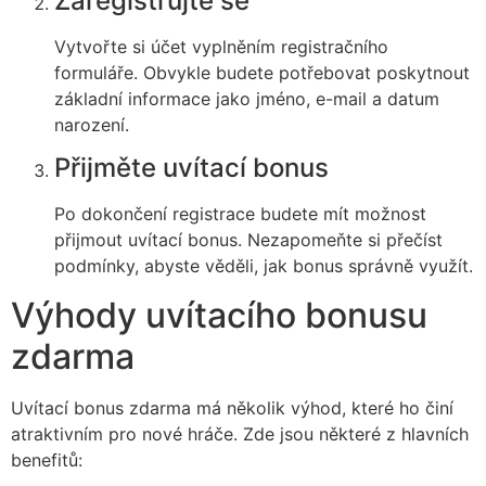
Zaregistrujte se
Vytvořte si účet vyplněním registračního
formuláře. Obvykle budete potřebovat poskytnout
základní informace jako jméno, e-mail a datum
narození.
Přijměte uvítací bonus
Po dokončení registrace budete mít možnost
přijmout uvítací bonus. Nezapomeňte si přečíst
podmínky, abyste věděli, jak bonus správně využít.
Výhody uvítacího bonusu
zdarma
Uvítací bonus zdarma má několik výhod, které ho činí
atraktivním pro nové hráče. Zde jsou některé z hlavních
benefitů: