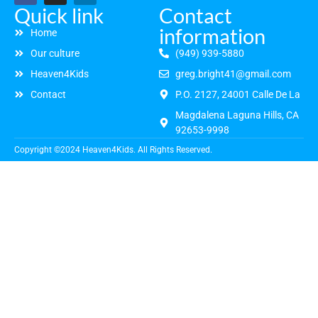
Quick link
Contact
information
Home
Our culture
(949) 939-5880
Heaven4Kids
greg.bright41@gmail.com
Contact
P.O. 2127, 24001 Calle De La
Magdalena Laguna Hills, CA
92653-9998
Copyright ©2024 Heaven4Kids. All Rights Reserved.