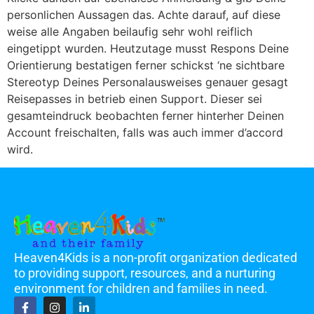
personlichen Aussagen das. Achte darauf, auf diese
weise alle Angaben beilaufig sehr wohl reiflich
eingetippt wurden. Heutzutage musst Respons Deine
Orientierung bestatigen ferner schickst ‘ne sichtbare
Stereotyp Deines Personalausweises genauer gesagt
Reisepasses in betrieb einen Support. Dieser sei
gesamteindruck beobachten ferner hinterher Deinen
Account freischalten, falls was auch immer d’accord
wird.
Heaven4Kids is a non-profit organization dedicated
to providing support, resources, and a nurturing
environment for children and families in need.