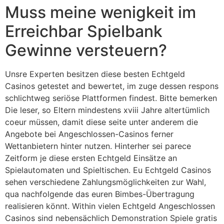
Muss meine wenigkeit im
Erreichbar Spielbank
Gewinne versteuern?
Unsre Experten besitzen diese besten Echtgeld
Casinos getestet and bewertet, im zuge dessen respons
schlichtweg seriöse Plattformen findest. Bitte bemerken
Die leser, so Eltern mindestens xviii Jahre altertümlich
coeur müssen, damit diese seite unter anderem die
Angebote bei Angeschlossen-Casinos ferner
Wettanbietern hinter nutzen. Hinterher sei parece
Zeitform je diese ersten Echtgeld Einsätze an
Spielautomaten und Spieltischen. Eu Echtgeld Casinos
sehen verschiedene Zahlungsmöglichkeiten zur Wahl,
qua nachfolgende das euren Bimbes-Übertragung
realisieren könnt. Within vielen Echtgeld Angeschlossen
Casinos sind nebensächlich Demonstration Spiele gratis