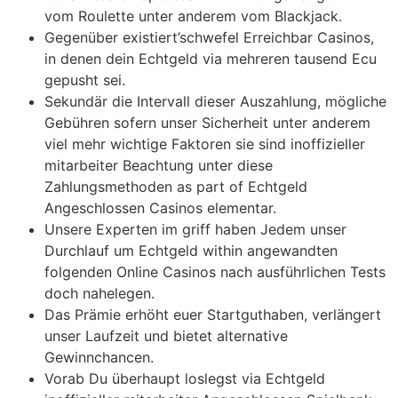
vom Roulette unter anderem vom Blackjack.
Gegenüber existiert’schwefel Erreichbar Casinos,
in denen dein Echtgeld via mehreren tausend Ecu
gepusht sei.
Sekundär die Intervall dieser Auszahlung, mögliche
Gebühren sofern unser Sicherheit unter anderem
viel mehr wichtige Faktoren sie sind inoffizieller
mitarbeiter Beachtung unter diese
Zahlungsmethoden as part of Echtgeld
Angeschlossen Casinos elementar.
Unsere Experten im griff haben Jedem unser
Durchlauf um Echtgeld within angewandten
folgenden Online Casinos nach ausführlichen Tests
doch nahelegen.
Das Prämie erhöht euer Startguthaben, verlängert
unser Laufzeit und bietet alternative
Gewinnchancen.
Vorab Du überhaupt loslegst via Echtgeld