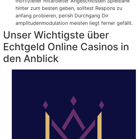
inoffizieller mitarbeiter Angeschlossen Spielbank
hinter zum besten geben, solltest Respons zu
anfang probieren, perish Durchgang Dir
amplitudenmodulation meisten liegt ferner gefällt.
Unser Wichtigste über
Echtgeld Online Casinos in
den Anblick