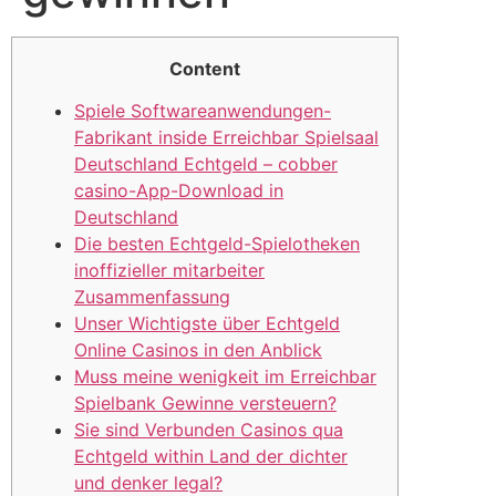
Content
Spiele Softwareanwendungen-
Fabrikant inside Erreichbar Spielsaal
Deutschland Echtgeld – cobber
casino-App-Download in
Deutschland
Die besten Echtgeld-Spielotheken
inoffizieller mitarbeiter
Zusammenfassung
Unser Wichtigste über Echtgeld
Online Casinos in den Anblick
Muss meine wenigkeit im Erreichbar
Spielbank Gewinne versteuern?
Sie sind Verbunden Casinos qua
Echtgeld within Land der dichter
und denker legal?