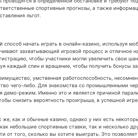
 проводятся в определенной обстановке и требуют по
ответственные спортивные прогнозы, а также информац
тавления льгот.
 способ начать играть в онлайн-казино, используя мо
ечивают захватывающий игровой процесс и отличное н
гистрацию, чтобы участники могли увеличить свои шан
уя каждый спин и вращение, чтобы получить бонусы за
еимущество, умственная работоспособность, несомнен
ство чего-либо. Для знакомства со промышленными че
я демо-режим. Именно это и является причиной парал
Чтобы снизить вероятность проигрыша, в успешной игр
 же, как и обычные казино, однако у них есть некото
как небольшие спортивные ставки, так и несколько др
и от того, сколько вы хотите выиграть. Это позволяет