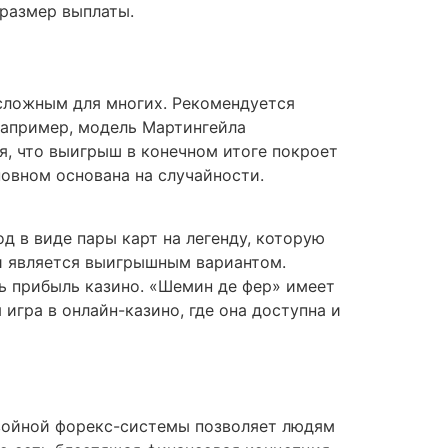
 размер выплаты.
 сложным для многих. Рекомендуется
Например, модель Мартингейла
, что выигрыш в конечном итоге покроет
новном основана на случайности.
д в виде пары карт на легенду, которую
о и является выигрышным вариантом.
ь прибыль казино. «Шемин де фер» имеет
игра в онлайн-казино, где она доступна и
двойной форекс-системы позволяет людям