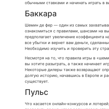
обычными ставками и начинать играть в 
Баккара
Шемин де фер — один из самых захватыва
ознакомиться с правилами, шансами на в
предполагает увеличение коэффициента н
все убытки и вернет вам деньги, сделанны
Необходимо изучить и проверить эту стра
Несмотря на то, что правила игры в «шем
вы хотите разыграть, а также начинает иг
Некоторые дилеры также возвращают опре
долгую историю, начавшись в Европе и ра
существует.
Пульс
Что касается онлайн-конкурсов и лотере