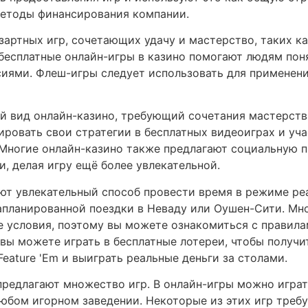
методы финансирования компании.
артных игр, сочетающих удачу и мастерство, таких ка
бесплатные онлайн-игры в казино помогают людям поня
иями. Флеш-игры следует использовать для применени
 вид онлайн-казино, требующий сочетания мастерства
ровать свои стратегии в бесплатных видеоиграх и уча
 Многие онлайн-казино также предлагают социальную п
, делая игру ещё более увлекательной.
ют увлекательный способ провести время в режиме ре
планированной поездки в Неваду или Оушен-Сити. Мног
 условия, поэтому вы можете ознакомиться с правилам
 вы можете играть в бесплатные лотереи, чтобы получи
Feature 'Em и выиграть реальные деньги за столами.
предлагают множество игр. В онлайн-игры можно играт
юбом игорном заведении. Некоторые из этих игр требу