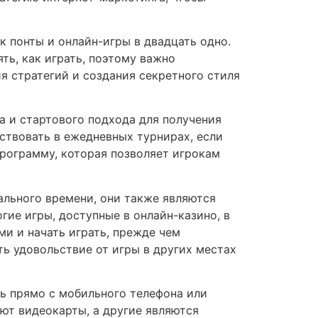
к понты и онлайн-игры в двадцать одно.
ть, как играть, поэтому важно
я стратегий и создания секретного стиля
 и стартового подхода для получения
ствовать в ежедневных турнирах, если
рограмму, которая позволяет игрокам
ального времени, они также являются
ие игры, доступные в онлайн-казино, в
и и начать играть, прежде чем
ть удовольствие от игры в других местах
ь прямо с мобильного телефона или
ют видеокарты, а другие являются