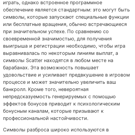
играть, однако встроенное программное
обеспечение является стандартным: это могут быть
символы, которые запускают специальные функции
или бесплатные вращения, обычно встречающиеся
при значительном успехе. По сравнению со
своевременной значимостью, для получения
выигрыша и регистрации необходимо, чтобы игра
выравнивалась по некоторым линиям выплат, а
символы Scatter находятся в любом месте на
барабанах. Эта возможность повышает
удовольствие и усиливает предвкушение в игровом
процессе и может значительно увеличить ваш
банкролл. Кроме того, невероятная
непредсказуемость генерируемых с помощью
эффектов бонусов приводит к психологическим
бонусным каналам, которые призывают к
профессиональной настойчивости.
Символы разброса широко используются в