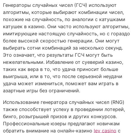
Генераторы случайных чисел (ГСЧ) используют
алгоритмы, которые выбирают комбинации чисел,
похожие на случайность, по аналогии с катушками
катушек в казино. Они часто используют алгоритмы,
имитирующие настоящую случайность, но с гораздо
более высокой скоростью генерации. Они могут
выбирать сотни комбинаций за несколько секунд.
Это означает, что результаты ГСЧ могут быть
нежелательными. Избавление от суеверий казино,
таких как вера в то, что удача приносит больше
выигрыша, или в то, что после серьезной неудачи
удача может измениться, поможет вам играть в
азартные игры без ограничений.
Использование генератора случайных чисел (RNG)
также способствует успеху в проведении лотерей,
бинго, розыгрышей призов и других конкурсов.
Профессиональные юзеры предлагают новичкам
обратить внимание на онлайн-казино
lev casino
с