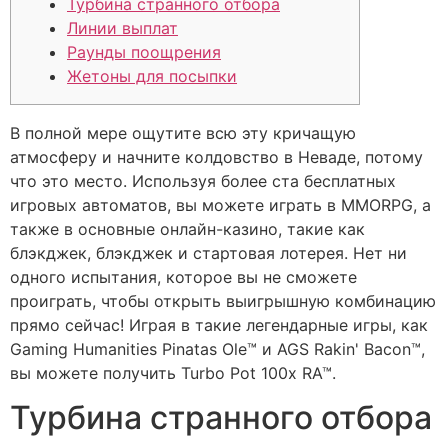
Турбина странного отбора
Линии выплат
Раунды поощрения
Жетоны для посыпки
В полной мере ощутите всю эту кричащую
атмосферу и начните колдовство в Неваде, потому
что это место. Используя более ста бесплатных
игровых автоматов, вы можете играть в MMORPG, а
также в основные онлайн-казино, такие как
блэкджек, блэкджек и стартовая лотерея. Нет ни
одного испытания, которое вы не сможете
проиграть, чтобы открыть выигрышную комбинацию
прямо сейчас!
Играя в такие легендарные игры, как
Gaming Humanities Pinatas Ole™ и AGS Rakin' Bacon™,
вы можете получить Turbo Pot 100x RA™.
Турбина странного отбора