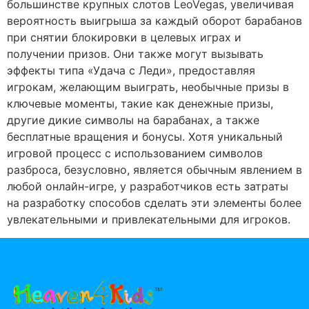
большинстве крупных слотов LeoVegas, увеличивая
вероятность выигрыша за каждый оборот барабанов
при снятии блокировки в целевых играх и
получении призов. Они также могут вызывать
эффекты типа «Удача с Леди», предоставляя
игрокам, желающим выиграть, необычные призы в
ключевые моменты, такие как денежные призы,
другие дикие символы на барабанах, а также
бесплатные вращения и бонусы. Хотя уникальный
игровой процесс с использованием символов
разброса, безусловно, является обычным явлением в
любой онлайн-игре, у разработчиков есть затраты
на разработку способов сделать эти элементы более
увлекательными и привлекательными для игроков.