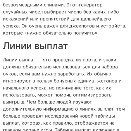
безвозмездными спинами. Этот генератор
случайных чисел выбирает число без каких-либо
искажений или препятствий для дальнейшего
успеха. Он очень важен для джекпотов и устройств,
которые «нужно обязательно получить».
Линии выплат
Линии выплат — это проводка из порта, и знаки
должны обязательно использоваться для набора
очков, если вам нужно заработать. Их обычно
игнорируют в пользу бонусных единиц, жетонов и
начального успеха, но понимание того, как их
использовать, может помочь оптимизировать
выигрыш. Чем больше людей изучают
дополнительную информацию о линиях выплат, тем
больше проводят исследований новой таблицы
выплат, которая, как правило, отображается на
главном экране игры. Таблица выплат включает в