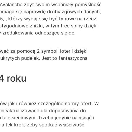
 Avalanche zbyt swoim wspaniały pomyślność
 domaga się naprawdę drobiazgowych danych,
, , którzy wydaje się być typowe na rzecz
tygodniowe zniżki, w tym free spiny dzięki
ć zredukowania odnoszące się do
ać za pomocą 2 symboli loterii dzięki
ukrytych pudełek. Jest to fantastyczna
4 roku
w jak i również szczególne normy ofert. W
arnieaktualizowane dla dopasowania do
tale sieciowym. Trzeba jedynie nacisnąć i
a na tek krok, żeby spotkać właściwość