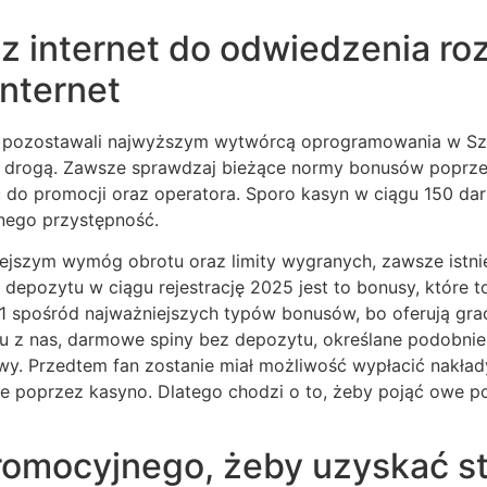
z internet do odwiedzenia ro
internet
 pozostawali najwyższym wytwórcą oprogramowania w Szwe
na drogą. Zawsze sprawdzaj bieżące normy bonusów poprz
u do promocji oraz operatora. Sporo kasyn w ciągu 150 d
nego przystępność.
iejszym wymóg obrotu oraz limity wygranych, zawsze istnie
depozytu w ciągu rejestrację 2025 jest to bonusy, któr
 spośród najważniejszych typów bonusów, bo oferują gra
 z nas, darmowe spiny bez depozytu, określane podobnie 
y. Przedtem fan zostanie miał możliwość wypłacić nakład
one poprzez kasyno. Dlatego chodzi o to, żeby pojąć owe 
romocyjnego, żeby uzyskać st