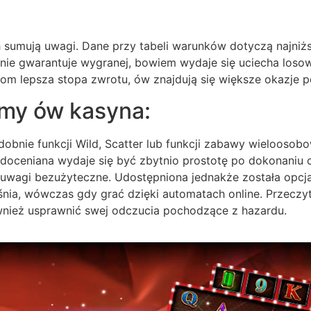
h sumują uwagi. Dane przy tabeli warunków dotyczą najniżs
ie gwarantuje wygranej, bowiem wydaje się uciecha losowa
m lepsza stopa zwrotu, ów znajdują się większe okazje po
amy ów kasyna:
bnie funkcji Wild, Scatter lub funkcji zabawy wieloosobo
 doceniana wydaje się być zbytnio prostotę po dokonaniu 
wagi bezużyteczne. Udostępniona jednakże została opcja z
aśnia, wówczas gdy grać dzięki automatach online. Przecz
wnież usprawnić swej odczucia pochodzące z hazardu.