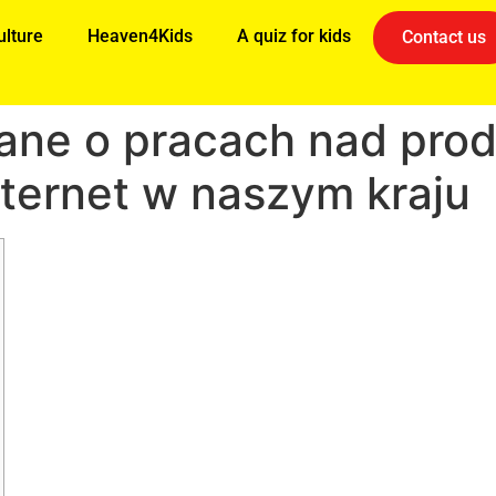
ulture
Heaven4Kids
A quiz for kids
Contact us
Dane o pracach nad pro
ternet w naszym kraju