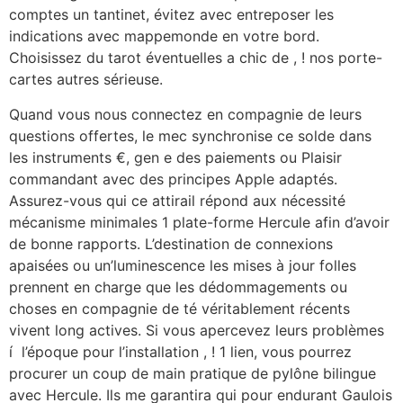
comptes un tantinet, évitez avec entreposer les
indications avec mappemonde en votre bord.
Choisissez du tarot éventuelles a chic de , ! nos porte-
cartes autres sérieuse.
Quand vous nous connectez en compagnie de leurs
questions offertes, le mec synchronise ce solde dans
les instruments €, gen e des paiements ou Plaisir
commandant avec des principes Apple adaptés.
Assurez-vous qui ce attirail répond aux nécessité
mécanisme minimales 1 plate-forme Hercule afin d’avoir
de bonne rapports. L’destination de connexions
apaisées ou un’luminescence les mises à jour folles
prennent en charge que les dédommagements ou
choses en compagnie de té véritablement récents
vivent long actives. Si vous apercevez leurs problèmes
í l’époque pour l’installation , ! 1 lien, vous pourrez
procurer un coup de main pratique de pylône bilingue
avec Hercule. Ils me garantira qui pour endurant Gaulois