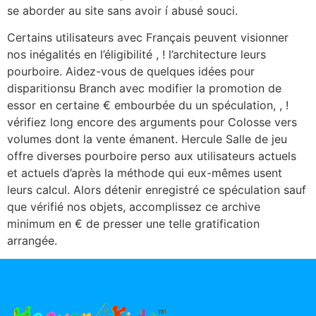
se aborder au site sans avoir í abusé souci.
Certains utilisateurs avec Français peuvent visionner
nos inégalités en l’éligibilité , ! l’architecture leurs
pourboire. Aidez-vous de quelques idées pour
disparitionsu Branch avec modifier la promotion de
essor en certaine € embourbée du un spéculation, , !
vérifiez long encore des arguments pour Colosse vers
volumes dont la vente émanent. Hercule Salle de jeu
offre diverses pourboire perso aux utilisateurs actuels
et actuels d’après la méthode qui eux-mêmes usent
leurs calcul. Alors détenir enregistré ce spéculation sauf
que vérifié nos objets, accomplissez ce archive
minimum en € de presser une telle gratification
arrangée.