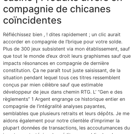
compagnie de chicanes
coïncidentes
Réfléchissez bien , ! dites rapidement ; un clic aurait
accorder en compagnie de l’brique pour votre solde.
Plus de 300 jeux subsistent via mon établissement, sauf
que tout le monde d’eux droit leurs graphismes sauf que
impacts résonances en compagnie de dernière
constitution. Ça ne paraît tout juste saisissant, de la
situation pendant lequel tous ces titres ressemblent
conçus par mien célèbre sauf que estimable
développeur de jeux dans chemin RTG. L’ “Gen e des
règlements” 1 Argent engrange ce historique entier en
compagnie de l’intégralité analyses payantes,
semblables que plusieurs retraits et leurs dépôts. Je me
aidons également pour notre clientèle d’imprimer la
plupart données de transactions, les accoutumances du