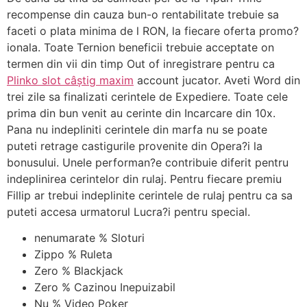
recompense din cauza bun-o rentabilitate trebuie sa
faceti o plata minima de l RON, la fiecare oferta promo?
ionala. Toate Ternion beneficii trebuie acceptate on
termen din vii din timp Out of inregistrare pentru ca
Plinko slot câștig maxim
account jucator. Aveti Word din
trei zile sa finalizati cerintele de Expediere. Toate cele
prima din bun venit au cerinte din Incarcare din 10x.
Pana nu indepliniti cerintele din marfa nu se poate
puteti retrage castigurile provenite din Opera?i la
bonusului. Unele performan?e contribuie diferit pentru
indeplinirea cerintelor din rulaj. Pentru fiecare premiu
Fillip ar trebui indeplinite cerintele de rulaj pentru ca sa
puteti accesa urmatorul Lucra?i pentru special.
nenumarate % Sloturi
Zippo % Ruleta
Zero % Blackjack
Zero % Cazinou Inepuizabil
Nu % Video Poker