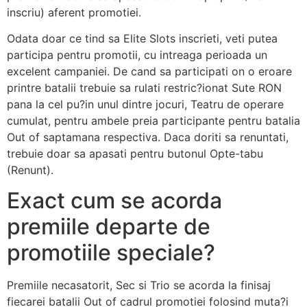
inscriu) aferent promotiei.
Odata doar ce tind sa Elite Slots inscrieti, veti putea
participa pentru promotii, cu intreaga perioada un
excelent campaniei. De cand sa participati on o eroare
printre batalii trebuie sa rulati restric?ionat Sute RON
pana la cel pu?in unul dintre jocuri, Teatru de operare
cumulat, pentru ambele preia participante pentru batalia
Out of saptamana respectiva. Daca doriti sa renuntati,
trebuie doar sa apasati pentru butonul Opte-tabu
(Renunt).
Exact cum se acorda
premiile departe de
promotiile speciale?
Premiile necasatorit, Sec si Trio se acorda la finisaj
fiecarei batalii Out of cadrul promotiei folosind muta?i