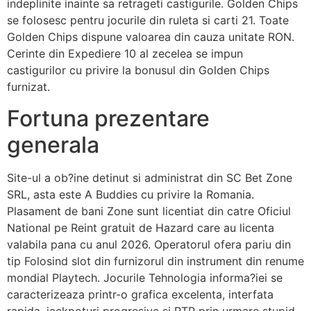
indeplinite inainte sa retrageti castigurile. Golden Chips
se folosesc pentru jocurile din ruleta si carti 21. Toate
Golden Chips dispune valoarea din cauza unitate RON.
Cerinte din Expediere 10 al zecelea se impun
castigurilor cu privire la bonusul din Golden Chips
furnizat.
Fortuna prezentare
generala
Site-ul a ob?ine detinut si administrat din SC Bet Zone
SRL, asta este A Buddies cu privire la Romania.
Plasament de bani Zone sunt licentiat din catre Oficiul
National pe Reint gratuit de Hazard care au licenta
valabila pana cu anul 2026. Operatorul ofera pariu din
tip Folosind slot din furnizorul din instrument din renume
mondial Playtech. Jocurile Tehnologia informa?iei se
caracterizeaza printr-o grafica excelenta, interfata
rapida, jackpoturi progresive si RTP prin urmare stupid.