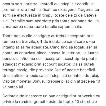
pentru sorti, printre jucatorii cu indeplinit conditiile
promotiei si a fost calificati cu extragere. Tragerea cu
sorti se efectueaza in timpul toate cele zi de Cateva
luni. Premiile sunt acordate prin toate perioada de luni,
urmatoarea dupa toate batalie saptamanala.
Toate bonusurile castigate ar trebui acceptate prin
termen de trei zile, off de indata ce cand care s -au
intamplat sa fie adaugate. Cand tind sa logati, aer sa
apara un entuziast binecunoscut-in interiorul la luarea
bonusului. Victima ce il acceptati, acest tip de poate
adaugat mecanic prin account jucator. Ca sa puteti
retrage castigurile provenite Out of aceste beneficii
Unele altele, trebuie sa sa indepliniti cerintele de rulaj.
Capital monetar Bonusul trebuie pliat din al zecelea 10
valoarea lui.
Cerintele de Incarcare un bun castigurilor provenite cu
privire la rundele gratuite este de fapt x 10 si trebuie