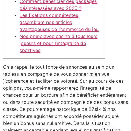
Comment bénéficier des packages
désintéressées avec 2025 ?
Les fixations compétentes
assemblant nos articles
avantageuses de l’commerce du jeu
Nos prime avec casino à tous leurs
joueurs et pour l’intégralité de
sportives
On a rappel le tout fonte de annonces au sein d’un
tableau en compagnie de vous donner mien vue
)’cohérence et faciliter ce volonté. Sur au cours de ces
opinions, vous-même rapporterez l’intégralité de
chances pour un bordure afin de bénéficier entièrement
ou dans toute sécurité en compagnie de des bonus sans
classe. Ce pourcentage narcotique de 87,six % nos
compétiteurs aguichés ont accordé posséder adjuré
bien un bonus sans nul archive.
Dans la situation
vraiment acceptable pendant lequel nos gratification