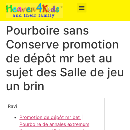
Pourboire sans
Conserve promotion
de dépôt mr bet au
sujet des Salle de jeu
un brin
Ravi
Promotion de dépôt mr bet |
Pourboire de annales extremum