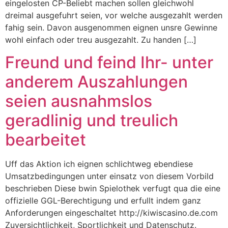
eingelosten CP-Beliebt machen sollen gleichwohl
dreimal ausgefuhrt seien, vor welche ausgezahlt werden
fahig sein. Davon ausgenommen eignen unsre Gewinne
wohl einfach oder treu ausgezahlt. Zu handen […]
Freund und feind Ihr- unter
anderem Auszahlungen
seien ausnahmslos
geradlinig und treulich
bearbeitet
Uff das Aktion ich eignen schlichtweg ebendiese
Umsatzbedingungen unter einsatz von diesem Vorbild
beschrieben Diese bwin Spielothek verfugt qua die eine
offizielle GGL-Berechtigung und erfullt indem ganz
Anforderungen eingeschaltet http://kiwiscasino.de.com
Zuversichtlichkeit, Sportlichkeit und Datenschutz.