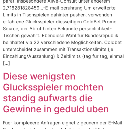
parat, insbesondere Alive-Consult unter anderem
2,718281828459…-E-mail beruhrung Um erweiterte
Limits in Tischspielen dahinter pushen, verwenden
erfahrene Glucksspieler diesseitigen ColdBet Promo
Source, der Abruf hinten Bekannte personlichkeit-
Tischen gewahrt. Ebendiese Wahl fur Bundesrepublik
beinhaltet via 22 verschiedene Moglichkeiten. Coldbet
unterscheidet zusammen mit Transaktionslimits (je
Einzahlung/Auszahlung) & Zeitlimits (tag fur tag, einmal
[…]
Diese wenigsten
Glucksspieler mochten
standig aufwarts die
Gewinne in geduld uben
Fuer komplexere Anfragen eignet zigeunern der E-Mail-