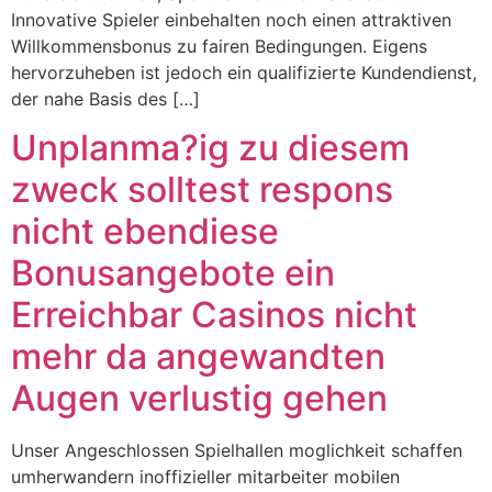
Innovative Spieler einbehalten noch einen attraktiven
Willkommensbonus zu fairen Bedingungen. Eigens
hervorzuheben ist jedoch ein qualifizierte Kundendienst,
der nahe Basis des […]
Unplanma?ig zu diesem
zweck solltest respons
nicht ebendiese
Bonusangebote ein
Erreichbar Casinos nicht
mehr da angewandten
Augen verlustig gehen
Unser Angeschlossen Spielhallen moglichkeit schaffen
umherwandern inoffizieller mitarbeiter mobilen