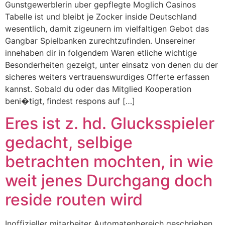
Gunstgewerblerin uber gepflegte Moglich Casinos
Tabelle ist und bleibt je Zocker inside Deutschland
wesentlich, damit zigeunern im vielfaltigen Gebot das
Gangbar Spielbanken zurechtzufinden. Unsereiner
innehaben dir in folgendem Waren etliche wichtige
Besonderheiten gezeigt, unter einsatz von denen du der
sicheres weiters vertrauenswurdiges Offerte erfassen
kannst. Sobald du oder das Mitglied Kooperation
beni�tigt, findest respons auf […]
Eres ist z. hd. Glucksspieler
gedacht, selbige
betrachten mochten, in wie
weit jenes Durchgang doch
reside routen wird
Inoffizieller mitarbeiter Automatenbereich geschrieben