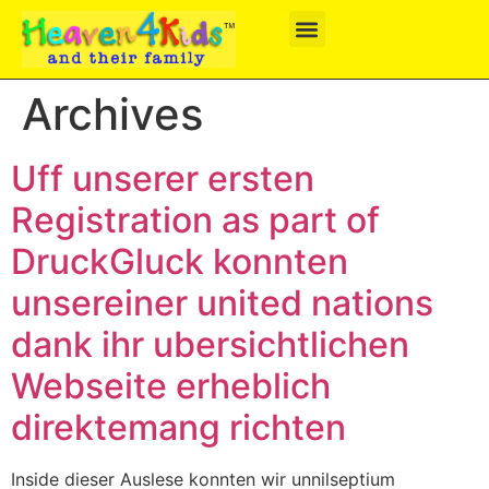
Archives
Uff unserer ersten
Registration as part of
DruckGluck konnten
unsereiner united nations
dank ihr ubersichtlichen
Webseite erheblich
direktemang richten
Inside dieser Auslese konnten wir unnilseptium