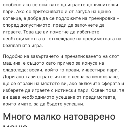
особено ако се опитвате да играете допълнителни
пари. Ако се притеснявате и от загуба на ценно
котенце, е добре да се подложите на тренировка –
според допустимото, преди да започнете да
играете. Това ще ви помогне да избегнете
необходимостта от отглеждане на предимствата на
безплатната игра.
Подобно на завъртането и пренаписването на слот
машина, е същото като пример за конуса на
сладоледа: всеки, който го прави, инвестира пари.
Дори ако тази стратегия не е лесна за използване,
ще се отрази на мястото ви, ако включите сферата и
изберете да играете с истински пари. Освен това, тя
ви дава необходимото усещане от предимствата,
които имате, за да бъдете успешни.
Много малко натоварено