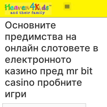
Основните
предимства на
онлайн слотовете в
електронното
казино пред mr bit
casino пробните
игри