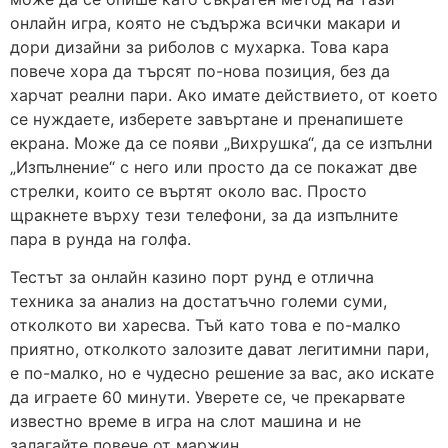
онлайн игра, която не съдържа всички макари и
дори дизайни за риболов с мухарка. Това кара
повече хора да търсят по-нова позиция, без да
харчат реални пари. Ако имате действието, от което
се нуждаете, изберете завъртане и пренапишете
екрана. Може да се появи „Вихрушка“, да се изпълни
„Изпълнение“ с него или просто да се покажат две
стрелки, които се въртят около вас. Просто
щракнете върху тези телефони, за да изпълните
пара в рунда на голфа.
Тестът за онлайн казино порт рунд е отлична
техника за анализ на достатъчно големи суми,
отколкото ви харесва. Тъй като това е по-малко
приятно, отколкото залозите дават легитимни пари,
е по-малко, но е чудесно решение за вас, ако искате
да играете 60 минути. Уверете се, че прекарвате
известно време в игра на слот машина и не
залагайте повече от маржин.