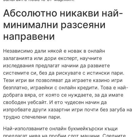
Абсолютно никакви най-
минимални разсеяни
направени
Независимо дали някой е новак в онлайн
залаганията или дори експерт, научните
изследвания предлагат начини да развиете
системите си, без да рискувате с истински пари.
Тези игри ви позволяват да играете казино игри
безплатно, играейки с онлайн кредити. Това е най-
добрата вяра, от която се нуждаете, за да имате
свободен уебсайт. И ето чудесен начин да
изпробвате други хазартни игри почти без загуба на
трудно спечелени пари.
Най-използваните онлайн букмейкърски къщи
предлагат нива на пробни слот машини. Следните