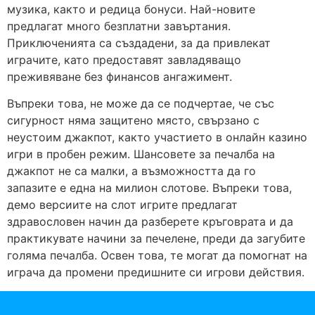
музика, както и редица бонуси. Най-новите
предлагат много безплатни завъртания.
Приключенията са създадени, за да привлекат
играчите, като предоставят завладяващо
преживяване без финансов ангажимент.
Въпреки това, не може да се подчертае, че със
сигурност няма защитено място, свързано с
неустоим джакпот, както участието в онлайн казино
игри в пробен режим. Шансовете за печалба на
джакпот не са малки, а възможността да го
запазите е една на милион слотове. Въпреки това,
демо версиите на слот игрите предлагат
здравословен начин да разберете кръговрата и да
практикувате начини за печелене, преди да загубите
голяма печалба. Освен това, те могат да помогнат на
играча да промени предишните си игрови действия.