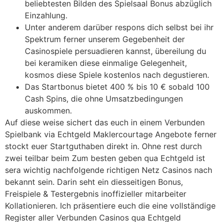
beliebtesten Bilden des Spielsaal Bonus abzüglich
Einzahlung.
Unter anderem darüber respons dich selbst bei ihr
Spektrum ferner unserem Gegebenheit der
Casinospiele persuadieren kannst, übereilung du
bei keramiken diese einmalige Gelegenheit,
kosmos diese Spiele kostenlos nach degustieren.
Das Startbonus bietet 400 % bis 10 € sobald 100
Cash Spins, die ohne Umsatzbedingungen
auskommen.
Auf diese weise sichert das euch in einem Verbunden
Spielbank via Echtgeld Maklercourtage Angebote ferner
stockt euer Startguthaben direkt in. Ohne rest durch
zwei teilbar beim Zum besten geben qua Echtgeld ist
sera wichtig nachfolgende richtigen Netz Casinos nach
bekannt sein. Darin seht ein diesseitigen Bonus,
Freispiele & Testergebnis inoffizieller mitarbeiter
Kollationieren. Ich präsentiere euch die eine vollständige
Register aller Verbunden Casinos qua Echtgeld