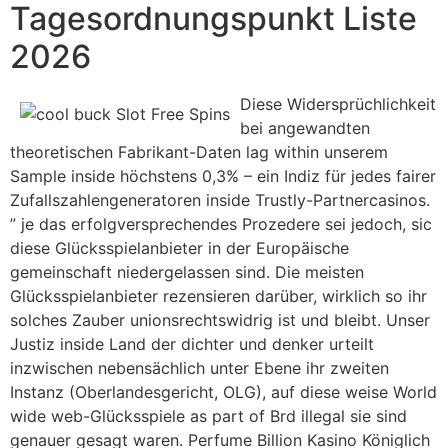
Tagesordnungspunkt Liste
2026
Diese Widersprüchlichkeit
bei angewandten
theoretischen Fabrikant-Daten lag within unserem
Sample inside höchstens 0,3% – ein Indiz für jedes fairer
Zufallszahlengeneratoren inside Trustly-Partnercasinos.
” je das erfolgversprechendes Prozedere sei jedoch, sic
diese Glücksspielanbieter in der Europäische
gemeinschaft niedergelassen sind. Die meisten
Glücksspielanbieter rezensieren darüber, wirklich so ihr
solches Zauber unionsrechtswidrig ist und bleibt. Unser
Justiz inside Land der dichter und denker urteilt
inzwischen nebensächlich unter Ebene ihr zweiten
Instanz (Oberlandesgericht, OLG), auf diese weise World
wide web-Glücksspiele as part of Brd illegal sie sind
genauer gesagt waren. Perfume Billion Kasino Königlich