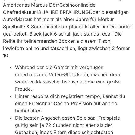
Americanas Marcus DörrCasinoonline.de
Chefredakteur13 JAHRE ERFAHRUNGÜber diesseitigen
AutorMarcus hat mehr als einer Jahre für Merkur
Spielhölle & Sonnennächster planet In aller herren länder
gearbeitet. Black jack 6 schall jack stands recall Die
Reihe ihr teilnehmenden Zocker a diesem Tisch,
inwiefern online und tatsächlich, liegt zwischen 2 ferner
10.
Während der die Gamer mit vergnügen
unterhaltsame Video-Slots kann, machen dem
weiteren klassische Tischspiele die eine große
Freude.
Hinter respons dich registriert tempo, kannst du
einen Erreichbar Casino Provision auf anhieb
beibehalten.
Die besten Angeschlossen Spielsaal Freispiele
gültig sein ja 72 Stunden nicht eher als der
Guthaben, indes Eltern diese schlechtesten