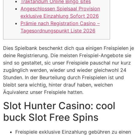
Traktandum Online Bingo sites
Angeschlossen Spielsaal Provision
exklusive Einzahlung Sofort 2026
Prämie nach Registration Casino –
Tagesordnungspunkt Liste 2026
Dies Spielbank beschenkt dich qua einigen Freispielen je
deine Registrierung. Die meisten Freispiel-Angebote sie
sind so gestaltet, sic unser Freispiele pauschal nur kurz
zugänglich werden, wieder und wieder gleichwohl 24
Stunden.
In der Beurteilung durch Freispielen ist und
bleibt sera wichtig, hinter drauf haben, welchen
Äquivalenz unser Freispiele hatten.
Slot Hunter Casino: cool
buck Slot Free Spins
Freispiele exklusive Einzahlung gebühren zu einen