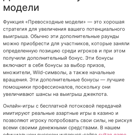
модели
Функция «Превосходные модели» — это хорошая
стратегия для увеличения вашего потенциального
выигрыша. Обычно эти дополнительные раунды
можно приобрести для участников, которые заняли
определенную позицию среди игроков и при этом
получили дополнительный бонус. Эти бонусы
включают в себя бонусы за выбор призов,
множители, Wild-символы, а также начальные
вращения. Эти дополнительные бонусы — лучшие
помощники профессионалов, поскольку они
увеличивают шансы на выигрыш джекпота.
Онлайн-игры с бесплатной потоковой передачей
имитируют реальные азартные игры в казино и
позволяют игроку попробовать свои силы, не рискуя
всеми своими денежными средствами. В нашем
официальном русском интернет-сайте
sultan game