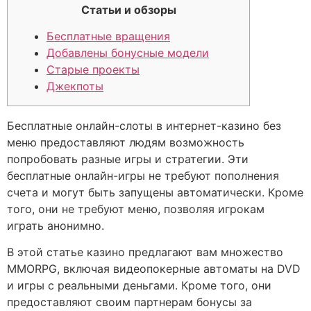
Статьи и обзоры
Бесплатные вращения
Добавлены бонусные модели
Старые проекты
Джекпоты
Бесплатные онлайн-слоты в интернет-казино без
меню предоставляют людям возможность
попробовать разные игры и стратегии. Эти
бесплатные онлайн-игры не требуют пополнения
счета и могут быть запущены автоматически. Кроме
того, они не требуют меню, позволяя игрокам
играть анонимно.
В этой статье казино предлагают вам множество
MMORPG, включая видеопокерные автоматы на DVD
и игры с реальными деньгами.
Кроме того, они
предоставляют своим партнерам бонусы за