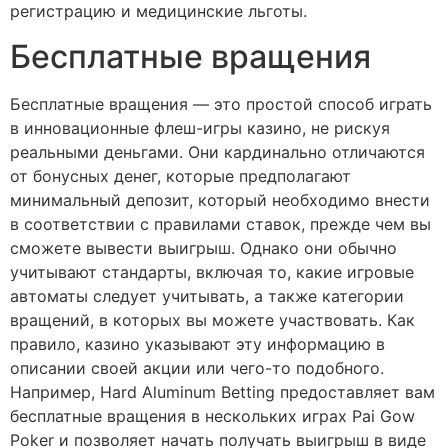
регистрацию и медицинские льготы.
Бесплатные вращения
Бесплатные вращения — это простой способ играть
в инновационные флеш-игры казино, не рискуя
реальными деньгами. Они кардинально отличаются
от бонусных денег, которые предполагают
минимальный депозит, который необходимо внести
в соответствии с правилами ставок, прежде чем вы
сможете вывести выигрыш. Однако они обычно
учитывают стандарты, включая то, какие игровые
автоматы следует учитывать, а также категории
вращений, в которых вы можете участвовать. Как
правило, казино указывают эту информацию в
описании своей акции или чего-то подобного.
Например, Hard Aluminum Betting предоставляет вам
бесплатные вращения в нескольких играх Pai Gow
Poker и позволяет начать получать выигрыш в виде