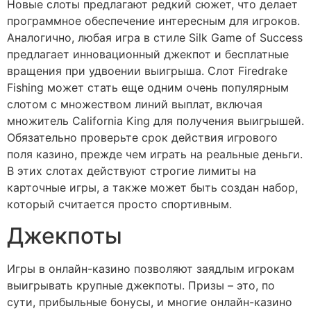
Новые слоты предлагают редкий сюжет, что делает
программное обеспечение интересным для игроков.
Аналогично, любая игра в стиле Silk Game of Success
предлагает инновационный джекпот и бесплатные
вращения при удвоении выигрыша. Слот Firedrake
Fishing может стать еще одним очень популярным
слотом с множеством линий выплат, включая
множитель California King для получения выигрышей.
Обязательно проверьте срок действия игрового
поля казино, прежде чем играть на реальные деньги.
В этих слотах действуют строгие лимиты на
карточные игры, а также может быть создан набор,
который считается просто спортивным.
Джекпоты
Игры в онлайн-казино позволяют заядлым игрокам
выигрывать крупные джекпоты. Призы – это, по
сути, прибыльные бонусы, и многие онлайн-казино