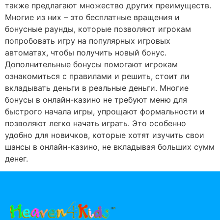
также предлагают множество других преимуществ.
Многие из них – это бесплатные вращения и
бонусные раунды, которые позволяют игрокам
попробовать игру на популярных игровых
автоматах, чтобы получить новый бонус.
Дополнительные бонусы помогают игрокам
ознакомиться с правилами и решить, стоит ли
вкладывать деньги в реальные деньги. Многие
бонусы в онлайн-казино не требуют меню для
быстрого начала игры, упрощают формальности и
позволяют легко начать играть. Это особенно
удобно для новичков, которые хотят изучить свои
шансы в онлайн-казино, не вкладывая больших сумм
денег.