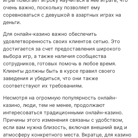
очень важно, поскольку позволяет ему
соревноваться с девушкой в ​​азартных играх на
деньги.
Для онлайн-казино важно обеспечить
удовлетворенность своих клиентов сетью. Это
достигается за счет предоставления широкого
выбора игр, а также наличия сообщества
сотрудников, готовых помочь в любое время.
Клиенты должны быть в курсе правил своего
заведения и убедиться, что они также
соответствуют их требованиям.
Несмотря на огромную популярность онлайн-
казино, люди, тем не менее, продолжают
интересоваться традиционными онлайн-казино.
Причины этого изменения связаны с удобством,
если вам нужна близость, включая внешний вид и
атмосферу конкретного места. Вкратце, для казино