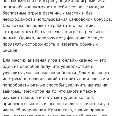
познакомиться с интересующими их играми. Эта
опция обычно включает в себя тестовые модули,
бесплатные игры в различных местах и ​​без
необходимости использования банковских бонусов.
Она также позволяет отработать стратегии,
которые могут быть полезны в игре на реальные
деньги. Однако, используя эту функцию, следует
проявлять осторожность и избегать обычных
рисков.
Для многих активная игра в онлайн-казино — это
один из способов получить удовольствие и
улучшить умственные способности. Для многих это
инструмент, позволяющий отточить свои навыки и
попробовать разные способы увеличить шансы на
выигрыш. Несмотря на то, что многие также
изучают правила и получают удовольствие,
привлекательность игры составляет значительную
часть её очарования. Кроме того, знание правил
игры помогает игроку научиться в неё играть, что