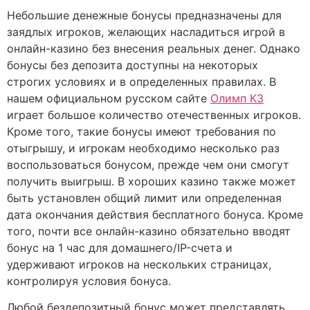
Небольшие денежные бонусы предназначены для
заядлых игроков, желающих насладиться игрой в
онлайн-казино без внесения реальных денег. Однако
бонусы без депозита доступны на некоторых
строгих условиях и в определенных правилах. В
нашем официальном русском сайте
Олимп КЗ
играет большое количество отечественных игроков.
Кроме того, такие бонусы имеют требования по
отыгрышу, и игрокам необходимо несколько раз
воспользоваться бонусом, прежде чем они смогут
получить выигрыш. В хороших казино также может
быть установлен общий лимит или определенная
дата окончания действия бесплатного бонуса. Кроме
того, почти все онлайн-казино обязательно вводят
бонус на 1 час для домашнего/IP-счета и
удерживают игроков на нескольких страницах,
контролируя условия бонуса.
Любой бездепозитный бонус может представлять