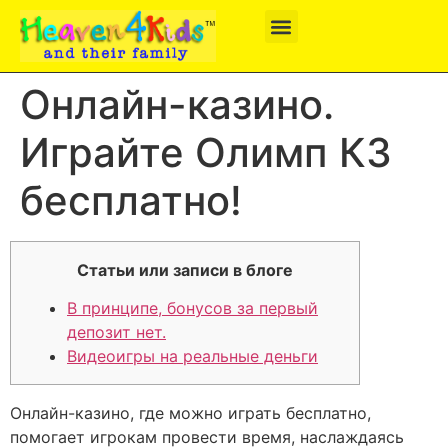
Онлайн-казино.
Играйте Олимп КЗ
бесплатно!
Статьи или записи в блоге
В принципе, бонусов за первый
депозит нет.
Видеоигры на реальные деньги
Онлайн-казино, где можно играть бесплатно,
помогает игрокам провести время, наслаждаясь