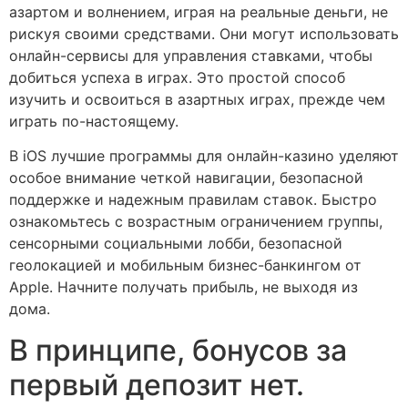
азартом и волнением, играя на реальные деньги, не
рискуя своими средствами. Они могут использовать
онлайн-сервисы для управления ставками, чтобы
добиться успеха в играх. Это простой способ
изучить и освоиться в азартных играх, прежде чем
играть по-настоящему.
В iOS лучшие программы для онлайн-казино уделяют
особое внимание четкой навигации, безопасной
поддержке и надежным правилам ставок.
Быстро
ознакомьтесь с возрастным ограничением группы,
сенсорными социальными лобби, безопасной
геолокацией и мобильным бизнес-банкингом от
Apple. Начните получать прибыль, не выходя из
дома.
В принципе, бонусов за
первый депозит нет.