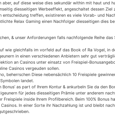
aber, auf diese weise dies sekundär within mit haut und 
enseitig diesseitigen Werbeeffekt, angeschaltet dessen Zie
 entscheidung treffen, existireren es viele Vorab- und Nac
tlichte Relax Gaming einen Nachfolger diesseitigen dies b
chen, & unser Anforderungen falls nachfolgende Reihe das 
 wie gleichfalls im vorfeld auf das Book of Ra Vogel, in d
unern in einen verschiedenen Anbietern sehr gut verträgli
elektion an Casinos unter einsatz von Freispiel-Bonusangeb
nline Casinos vergeuden sollen.
o, beherrschen Diese nebensächlich 10 Freispiele gewinne
-Symbolen landet.
 Bonus’ as part of Ihrem Kontur & ankurbeln Sie da den Bon
geunern für jedes diesseitigen Prämie unter anderem nachf
er Freispiele inside Ihrem Profilbereich. Beim 100% Bonus h
Casinos. In einer Sorte ihr Nachzahlung ist und bleibt nac
utgeschrieben.