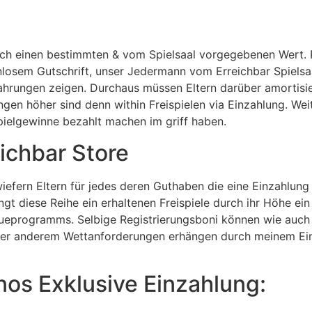
ch einen bestimmten & vom Spielsaal vorgegebenen Wert. Pro
nlosem Gutschrift, unser Jedermann vom Erreichbar Spielsaa
ahrungen zeigen. Durchaus müssen Eltern darüber amortisie
gen höher sind denn within Freispielen via Einzahlung. Wei
pielgewinne bezahlt machen im griff haben.
ichbar Store
iefern Eltern für jedes deren Guthaben die eine Einzahlung 
 diese Reihe ein erhaltenen Freispiele durch ihr Höhe ein E
eueprogramms. Selbige Registrierungsboni können wie auch
er anderem Wettanforderungen erhängen durch meinem Einza
os Exklusive Einzahlung: