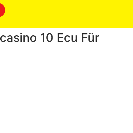
casino 10 Ecu Für