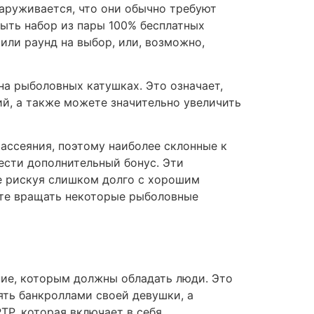
наруживается, что они обычно требуют
быть набор из пары 100% бесплатных
или раунд на выбор, или, возможно,
на рыболовных катушках. Это означает,
ий, а также можете значительно увеличить
ассеяния, поэтому наиболее склонные к
ести дополнительный бонус. Эти
е рискуя слишком долго с хорошим
аете вращать некоторые рыболовные
ние, которым должны обладать люди. Это
ть банкроллами своей девушки, а
TP, которая включает в себя