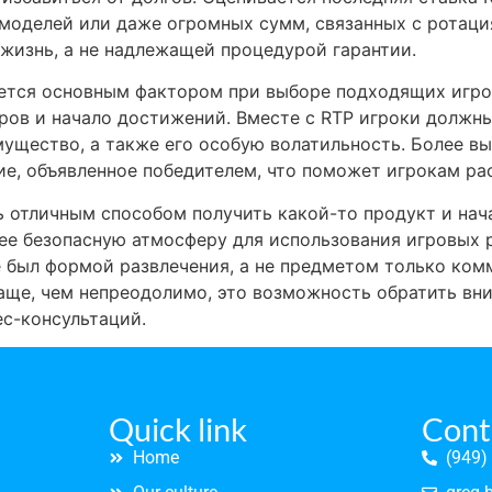
оделей или даже огромных сумм, связанных с ротация
жизнь, а не надлежащей процедурой гарантии.
ляется основным фактором при выборе подходящих игр
стеров и начало достижений. Вместе с RTP игроки долж
мущество, а также его особую волатильность. Более в
е, объявленное победителем, что поможет игрокам ра
ь отличным способом получить какой-то продукт и на
лее безопасную атмосферу для использования игровых 
не был формой развлечения, а не предметом только ко
аще, чем непреодолимо, это возможность обратить вни
с-консультаций.
Quick link
Cont
Home
(949)