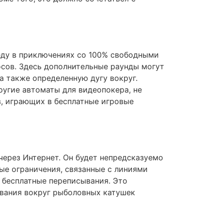
еду в приключениях со 100% свободными
осов. Здесь дополнительные раунды могут
а также определенную дугу вокруг.
угие автоматы для видеопокера, не
в, играющих в бесплатные игровые
через Интернет. Он будет непредсказуемо
ые ограничения, связанные с линиями
 бесплатные переписывания. Это
ывания вокруг рыболовных катушек