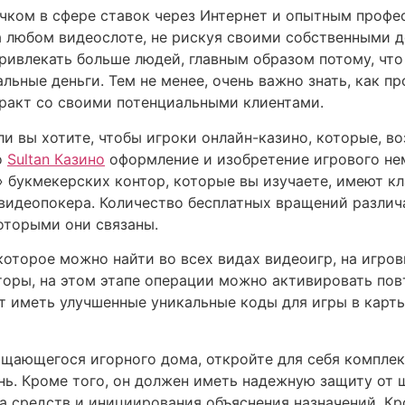
ичком в сфере ставок через Интернет и опытным профе
а любом видеослоте, не рискуя своими собственными 
ривлекать больше людей, главным образом потому, чт
альные деньги.
Тем не менее, очень важно знать, как 
ракт со своими потенциальными клиентами.
и вы хотите, чтобы игроки онлайн-казино, которые, в
о
Sultan Казино
оформление и изобретение игрового не
» букмекерских контор, которые вы изучаете, имеют к
видеопокера. Количество бесплатных вращений различа
оторыми они связаны.
которое можно найти во всех видах видеоигр, на игро
оры, на этом этапе операции можно активировать пов
ут иметь улучшенные уникальные коды для игры в кар
ащающегося игорного дома, откройте для себя компле
нь. Кроме того, он должен иметь надежную защиту от
 средств и инициирования объяснения назначений. Кро