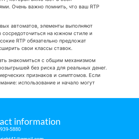
ми. Очень важно помнить, что ваш RTP
овых автоматов, элементы выполняют
ны сосредоточиться на южном стиле и
ысокие RTP обязательно предложат
сширить свои классы ставок.
чать знакомиться с общим механизмом
розыгрышей без риска для реальных денег.
ммерческих признаков и симптомов. Если
мание: использование и начало могут
act information
 939-5880