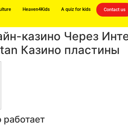
ulture
Heaven4Kids
A quiz for kids
Contact us
айн-казино Через Инт
ltan Казино пластины
 работает