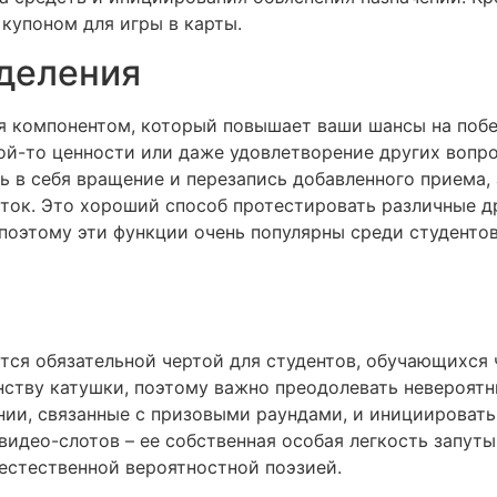
упоном для игры в карты.
деления
я компонентом, который повышает ваши шансы на поб
ой-то ценности или даже удовлетворение других вопр
ь в себя вращение и перезапись добавленного приема, 
ток. Это хороший способ протестировать различные др
 поэтому эти функции очень популярны среди студенто
тся обязательной чертой для студентов, обучающихся 
ству катушки, поэтому важно преодолевать невероятн
нии, связанные с призовыми раундами, и инициировать
идео-слотов – ее собственная особая легкость запут
естественной вероятностной поэзией.