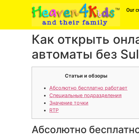
Our c
Как открыть онл
автоматы без Su
Статьи и обзоры
Абсолютно бесплатно работает
Специальные подразделения
Значение точки
RTP
Абсолютно бесплатно