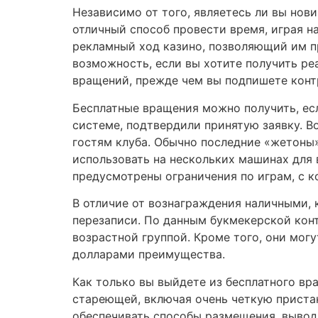
Независимо от того, являетесь ли вы нов
отличный способ провести время, играя н
рекламный ход казино, позволяющий им п
возможность, если вы хотите получить ре
вращений, прежде чем вы подпишете конт
Бесплатные вращения можно получить, есл
системе, подтвердили принятую заявку. В
гостям клуба. Обычно последние «жетоны
использовать на нескольких машинах для 
предусмотрены ограничения по играм, с к
В отличие от вознаграждения наличными, 
перезаписи. По данным букмекерской конт
возрастной группой. Кроме того, они мог
долларами преимущества.
Как только вы выйдете из бесплатного вр
стареющей, включая очень четкую приста
обеспечивать способы размещения, вывода