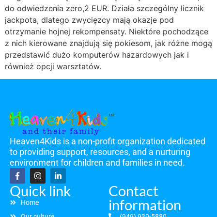
do odwiedzenia zero,2 EUR. Działa szczególny licznik
jackpota, dlatego zwycięzcy mają okazje pod
otrzymanie hojnej rekompensaty. Niektóre pochodzące
z nich kierowane znajdują się pokiesom, jak różne mogą
przedstawić dużo komputerów hazardowych jak i
również opcji warsztatów.
Heaven4Kids is a non-profit organization dedicated
to providing support, resources, and a nurturing
environment for children and families in need.
Quick link
Contact
information
Home
Our culture
(949) 939-5880