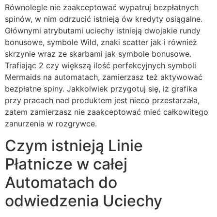
Równolegle nie zaakceptować wypatruj bezpłatnych
spinów, w nim odrzucić istnieją ów kredyty osiągalne.
Głównymi atrybutami uciechy istnieją dwojakie rundy
bonusowe, symbole Wild, znaki scatter jak i również
skrzynie wraz ze skarbami jak symbole bonusowe.
Trafiając 2 czy większą ilość perfekcyjnych symboli
Mermaids na automatach, zamierzasz też aktywować
bezpłatne spiny. Jakkolwiek przygotuj się, iż grafika
przy pracach nad produktem jest nieco przestarzała,
zatem zamierzasz nie zaakceptować mieć całkowitego
zanurzenia w rozgrywce.
Czym istnieją Linie
Płatnicze w całej
Automatach do
odwiedzenia Uciechy