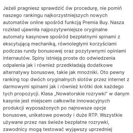
Jeżeli pragniesz sprawdzić ów procedurę, nie pomiń
naszego rankingu najkorzystniejszych nowych
automatów online spośród funkcją Premia Buy. Nasza
rozkład ujawniła najpozytywniejsze oryginalne
automaty kasynowe spośród bezpłatnymi spinami z
ekscytującą mechaniką, równoległymi korzyściami
podczas rundy bonusowej oraz pozytywnymi opiniami
internautów. Spiny istnieją proste do odwiedzenia
odpalenia jak i również przedkładają dodatkowe
alternatywy bonusowe, takie jak mnożniki. Oto pewny
ranking top dwóch oryginalnych slotów przez internet z
darmowymi spinami jak i również krótki dok każdego
tych propozycji. Klasa „Nowatorskie rozrywki” w danym
kasynie jest miejscem całkowite innowacyjnych
produkcji wyposażonych po najnowsze opcje
bonusowe, unikatowe powody i duże RTP. Wszystkie
używane przez nas świeże bezpłatne rozrywki,
zawodnicy mogą testować wyjąwszy uprzedniej