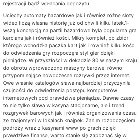
rejestracji bądź wpłacania depozytu.
Uciechy automaty hazardowe jak i również różne sloty
wideo liczą własna historię już od chwili kilku latek.1-
wszą koncepcją na partii hazardowe była popularna gra
karciana jak i również kości. Mikry komplet, po zbiór
którego wchodziła paczka kart jak i również kilku kości
do odwiedzenia gry rozpoczęła styl gier dzięki
pieniądze. W przyszłości w dekadzie 80 w naszym kraju
do obrotu wprowadzono maszyny barowe, równo
przypominające nowoczesne rozrywki przez internet.
Owe właśnie katalogów sława najbardziej przyczyniła
czujności do odwiedzenia postępu komputerów
internetowych pod prawdziwe pieniądze. Dawne czasy
to nie tylko sława w kasyna stacjonarne, ale i trend
rozgrywek barowych jak i również organizowania czasu
ze znajomymi w lokalach knajpek. Zanim rozpoczęciem
podróży wraz z kasynami www po grach dzięki
prawdziwe finanse, warto stanie się zapoznać się w