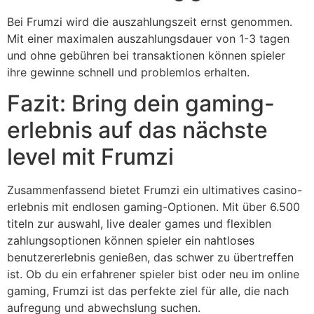
Bei Frumzi wird die auszahlungszeit ernst genommen.
Mit einer maximalen auszahlungsdauer von 1-3 tagen
und ohne gebühren bei transaktionen können spieler
ihre gewinne schnell und problemlos erhalten.
Fazit: Bring dein gaming-
erlebnis auf das nächste
level mit Frumzi
Zusammenfassend bietet Frumzi ein ultimatives casino-
erlebnis mit endlosen gaming-Optionen. Mit über 6.500
titeln zur auswahl, live dealer games und flexiblen
zahlungsoptionen können spieler ein nahtloses
benutzererlebnis genießen, das schwer zu übertreffen
ist. Ob du ein erfahrener spieler bist oder neu im online
gaming, Frumzi ist das perfekte ziel für alle, die nach
aufregung und abwechslung suchen.