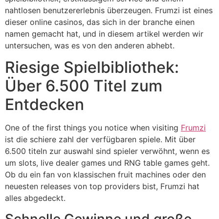
nahtlosen benutzererlebnis überzeugen. Frumzi ist eines
dieser online casinos, das sich in der branche einen
namen gemacht hat, und in diesem artikel werden wir
untersuchen, was es von den anderen abhebt.
Riesige Spielbibliothek:
Über 6.500 Titel zum
Entdecken
One of the first things you notice when visiting
Frumzi
ist die schiere zahl der verfügbaren spiele. Mit über
6.500 titeln zur auswahl sind spieler verwöhnt, wenn es
um slots, live dealer games und RNG table games geht.
Ob du ein fan von klassischen fruit machines oder den
neuesten releases von top providers bist, Frumzi hat
alles abgedeckt.
Schnelle Gewinne und große