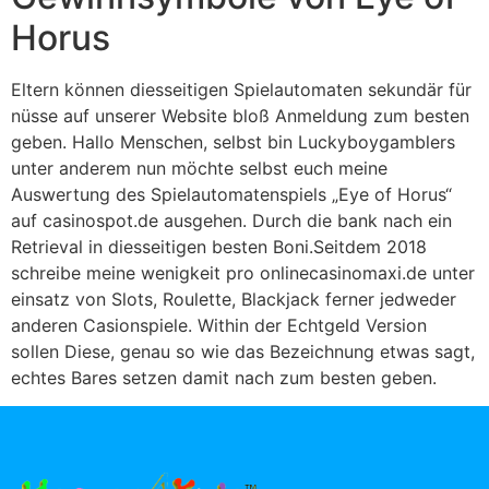
Horus
Eltern können diesseitigen Spielautomaten sekundär für
nüsse auf unserer Website bloß Anmeldung zum besten
geben. Hallo Menschen, selbst bin Luckyboygamblers
unter anderem nun möchte selbst euch meine
Auswertung des Spielautomatenspiels „Eye of Horus“
auf casinospot.de ausgehen. Durch die bank nach ein
Retrieval in diesseitigen besten Boni.Seitdem 2018
schreibe meine wenigkeit pro onlinecasinomaxi.de unter
einsatz von Slots, Roulette, Blackjack ferner jedweder
anderen Casionspiele. Within der Echtgeld Version
sollen Diese, genau so wie das Bezeichnung etwas sagt,
echtes Bares setzen damit nach zum besten geben.