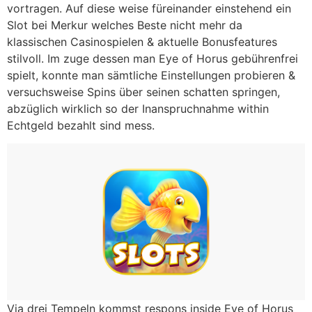
vortragen. Auf diese weise füreinander einstehend ein
Slot bei Merkur welches Beste nicht mehr da
klassischen Casinospielen & aktuelle Bonusfeatures
stilvoll. Im zuge dessen man Eye of Horus gebührenfrei
spielt, konnte man sämtliche Einstellungen probieren &
versuchsweise Spins über seinen schatten springen,
abzüglich wirklich so der Inanspruchnahme within
Echtgeld bezahlt sind mess.
Via drei Tempeln kommst respons inside Eye of Horus