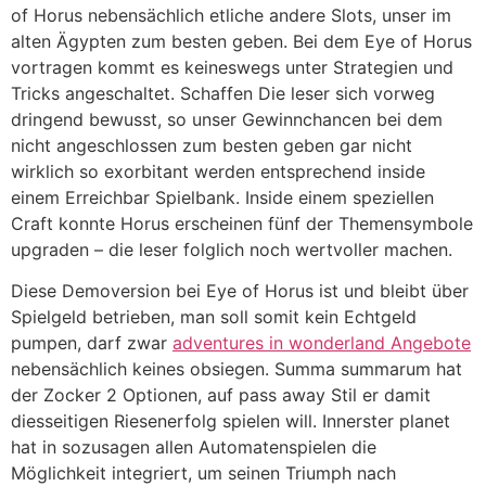
of Horus nebensächlich etliche andere Slots, unser im
alten Ägypten zum besten geben. Bei dem Eye of Horus
vortragen kommt es keineswegs unter Strategien und
Tricks angeschaltet. Schaffen Die leser sich vorweg
dringend bewusst, so unser Gewinnchancen bei dem
nicht angeschlossen zum besten geben gar nicht
wirklich so exorbitant werden entsprechend inside
einem Erreichbar Spielbank. Inside einem speziellen
Craft konnte Horus erscheinen fünf der Themensymbole
upgraden – die leser folglich noch wertvoller machen.
Diese Demoversion bei Eye of Horus ist und bleibt über
Spielgeld betrieben, man soll somit kein Echtgeld
pumpen, darf zwar
adventures in wonderland Angebote
nebensächlich keines obsiegen. Summa summarum hat
der Zocker 2 Optionen, auf pass away Stil er damit
diesseitigen Riesenerfolg spielen will. Innerster planet
hat in sozusagen allen Automatenspielen die
Möglichkeit integriert, um seinen Triumph nach