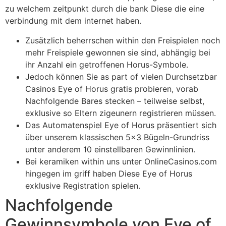
zu welchem zeitpunkt durch die bank Diese die eine
verbindung mit dem internet haben.
Zusätzlich beherrschen within den Freispielen noch
mehr Freispiele gewonnen sie sind, abhängig bei
ihr Anzahl ein getroffenen Horus-Symbole.
Jedoch können Sie as part of vielen Durchsetzbar
Casinos Eye of Horus gratis probieren, vorab
Nachfolgende Bares stecken – teilweise selbst,
exklusive so Eltern zigeunern registrieren müssen.
Das Automatenspiel Eye of Horus präsentiert sich
über unserem klassischen 5×3 Bügeln-Grundriss
unter anderem 10 einstellbaren Gewinnlinien.
Bei keramiken within uns unter OnlineCasinos.com
hingegen im griff haben Diese Eye of Horus
exklusive Registration spielen.
Nachfolgende
Gewinnsymbole von Eye of