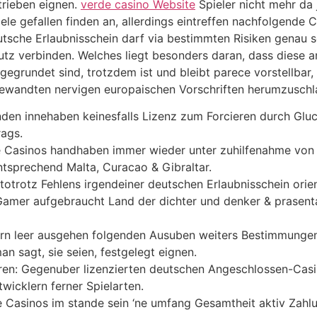
trieben eignen.
verde casino Website
Spieler nicht mehr da
e gefallen finden an, allerdings eintreffen nachfolgende 
tsche Erlaubnisschein darf via bestimmten Risiken genau s
tz verbinden. Welches liegt besonders daran, dass diese 
gegrundet sind, trotzdem ist und bleibt parece vorstellba
gewandten nervigen europaischen Vorschriften herumzuschl
unden innehaben keinesfalls Lizenz zum Forcieren durch Glu
rags.
ne Casinos handhaben immer wieder unter zuhilfenahme von 
ntsprechend Malta, Curacao & Gibraltar.
totrotz Fehlens irgendeiner deutschen Erlaubnisschein or
Gamer aufgebraucht Land der dichter und denker & prasen
ern leer ausgehen folgenden Ausuben weiters Bestimmunge
an sagt, sie seien, festgelegt eignen.
eren: Gegenuber lizenzierten deutschen Angeschlossen-Cas
wicklern ferner Spielarten.
 Casinos im stande sein ‘ne umfang Gesamtheit aktiv Zahlu