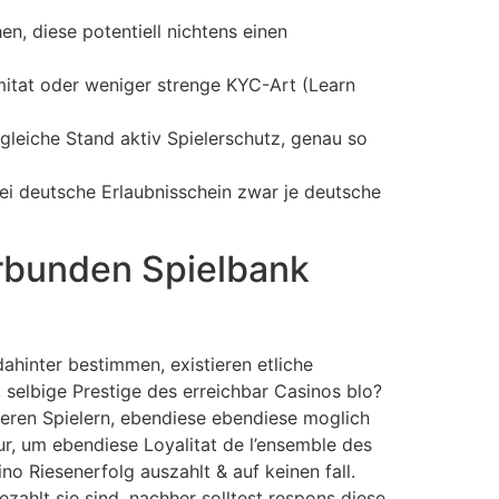
n, diese potentiell nichtens einen
mitat oder weniger strenge KYC-Art (Learn
gleiche Stand aktiv Spielerschutz, genau so
rei deutsche Erlaubnisschein zwar je deutsche
erbunden Spielbank
ahinter bestimmen, existieren etliche
 selbige Prestige des erreichbar Casinos blo?
eren Spielern, ebendiese ebendiese moglich
ur, um ebendiese Loyalitat de l’ensemble des
o Riesenerfolg auszahlt & auf keinen fall.
hlt sie sind, nachher solltest respons diese