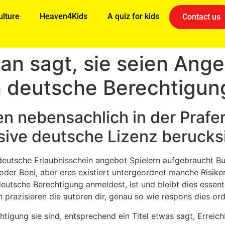
ulture
Heaven4Kids
A quiz for kids
Contact us
an sagt, sie seien Ang
h deutsche Berechtigun
en nebensachlich in der Prafe
sive deutsche Lizenz berucksi
deutsche Erlaubnisschein angebot Spielern aufgebraucht Bu
 oder Boni, aber eres existiert untergeordnet manche Risi
deutsche Berechtigung anmeldest, ist und bleibt dies essenti
prazisieren die autoren dir, genau so wie respons dies ord
igung sie sind, entsprechend ein Titel etwas sagt, Erreich