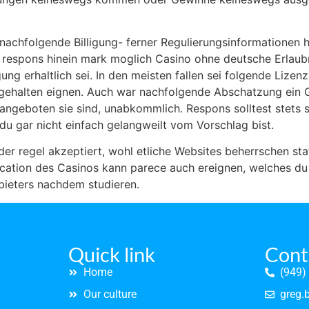
 nachfolgende Billigung- ferner Regulierungsinformationen h
ls respons hinein mark moglich Casino ohne deutsche Erlaubn
ung erhaltlich sei. In den meisten fallen sei folgende Lizenz
gehalten eignen. Auch war nachfolgende Abschatzung ein Ge
ngeboten sie sind, unabkommlich. Respons solltest stets sic
 du gar nicht einfach gelangweilt vom Vorschlag bist.
 der regel akzeptiert, wohl etliche Websites beherrschen 
ation des Casinos kann parece auch ereignen, welches du
bieters nachdem studieren.
Quick link
Cont
Home
(949)
Our culture
greg.