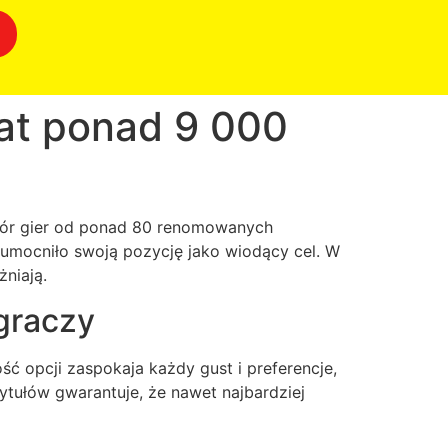
iat ponad 9 000
ybór gier od ponad 80 renomowanych
umocniło swoją pozycję jako wiodący cel. W
żniają.
graczy
ć opcji zaspokaja każdy gust i preferencje,
tułów gwarantuje, że nawet najbardziej