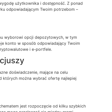
e wygodę użytkownika i dostępność. Z ponad
języku odpowiadającym Twoim potrzebom –
iemu wyborowi opcji depozytowych, w tym
 swoje konto w sposób odpowiadający Twoim
yptowalutowe i e-portfele.
cjuszy
jazne doświadczenie, mające na celu
d których można wybrać ofertę najlepiej
 schematem jest rozpoczęcie od kilku szybkich