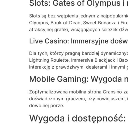
Slots: Gates of Olympus i 
Slots są bez wątpienia jednym z najpopularni
Olympus, Book of Dead, Sweet Bonanza i Fire 
atrakcyjnej grafiki, wciągających ścieżek d
Live Casino: Immersyjne doś
Dla tych, którzy pragną bardziej dynamicznyc
Lightning Roulette, Immersive Blackjack i B
interakcję z prawdziwymi dealerami i innymi
Mobile Gaming: Wygoda na
Zoptymalizowana mobilna strona Gransino za
doświadczonym graczem, czy nowicjuszem, int
dowolnej porze.
Wygoda i dostępność: