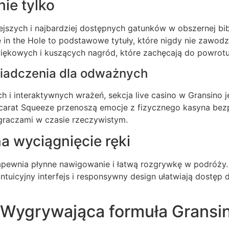
nie tylko
ejszych i najbardziej dostępnych gatunków w obszernej bibl
in the Hole to podstawowe tytuły, które nigdy nie zawodzą
źwiękowych i kuszących nagród, które zachęcają do powrotu
wiadczenia dla odważnych
h i interaktywnych wrażeń, sekcja live casino w Gransino j
accarat Squeeze przenoszą emocje z fizycznego kasyna bez
 graczami w czasie rzeczywistym.
 wyciągnięcie ręki
pewnia płynne nawigowanie i łatwą rozgrywkę w podróży. N
uicyjny interfejs i responsywny design ułatwiają dostęp 
 Wygrywająca formuła Gransi