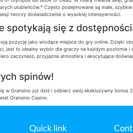
es of Olympus lub Book of Dead. W miarę trwania sesji, gr
starych ulubieńców.* Często podejmowane są małe, szybkie
 sesji tworzy doświadczenie o wysokiej intensywności.
e spotykają się z dostępności
ą pozycję jako wiodące miejsce do gry online. Dzięki obsz
, jest to idealny wybór dla graczy na każdym poziomie i o
ero zaczynasz, przyjazna atmosfera i ekscytujące doświad
ych spinów!
się w Gransino już dziś i odbierz swój ekskluzywny bonus
wiat Gransino Casino.
Quick link
Cont