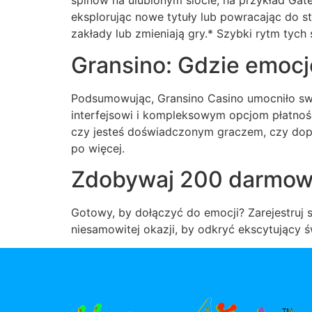
spinów na ulubionym slocie, na przykład Gat
eksplorując nowe tytuły lub powracając do 
zakłady lub zmieniają gry.* Szybki rytm tych
Gransino: Gdzie emocj
Podsumowując, Gransino Casino umocniło swoj
interfejsowi i kompleksowym opcjom płatności
czy jesteś doświadczonym graczem, czy dopi
po więcej.
Zdobywaj 200 darmow
Gotowy, by dołączyć do emocji? Zarejestruj 
niesamowitej okazji, by odkryć ekscytujący ś