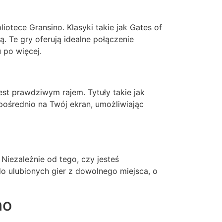
iotece Gransino. Klasyki takie jak Gates of
. Te gry oferują idealne połączenie
 po więcej.
est prawdziwym rajem. Tytuły takie jak
pośrednio na Twój ekran, umożliwiając
iezależnie od tego, czy jesteś
do ulubionych gier z dowolnego miejsca, o
no