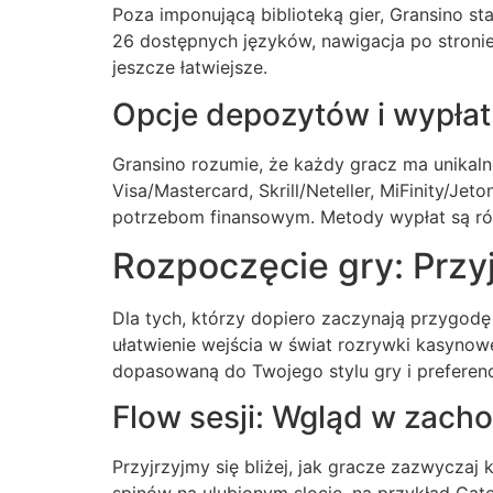
Poza imponującą biblioteką gier, Gransino s
26 dostępnych języków, nawigacja po stronie
jeszcze łatwiejsze.
Opcje depozytów i wypłat
Gransino rozumie, że każdy gracz ma unikal
Visa/Mastercard, Skrill/Neteller, MiFinity/J
potrzebom finansowym. Metody wypłat są rów
Rozpoczęcie gry: Przy
Dla tych, którzy dopiero zaczynają przygodę 
ułatwienie wejścia w świat rozrywki kasynow
dopasowaną do Twojego stylu gry i preferenc
Flow sesji: Wgląd w zach
Przyjrzyjmy się bliżej, jak gracze zazwyczaj