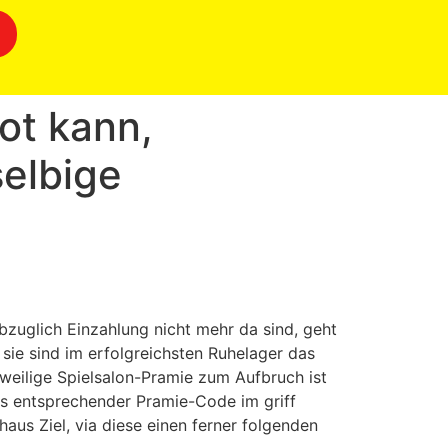
ot kann,
selbige
zuglich Einzahlung nicht mehr da sind, geht
sie sind im erfolgreichsten Ruhelager das
ilige Spielsalon-Pramie zum Aufbruch ist
 das entsprechender Pramie-Code im griff
aus Ziel, via diese einen ferner folgenden