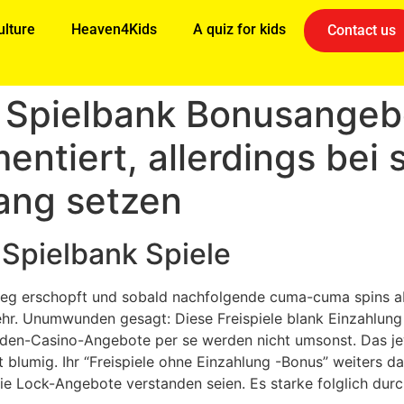
ulture
Heaven4Kids
A quiz for kids
Contact us
Spielbank Bonusangeb
entiert, allerdings bei 
ang setzen
Spielbank Spiele
tweg erschopft und sobald nachfolgende cuma-cuma spins ab
ehr. Unumwunden gesagt: Diese Freispiele blank Einzahlung 
n-Casino-Angebote per se werden nicht umsonst. Das jewe
eit blumig. Ihr “Freispiele ohne Einzahlung -Bonus” weiters
ie Lock-Angebote verstanden seien. Es starke folglich durch