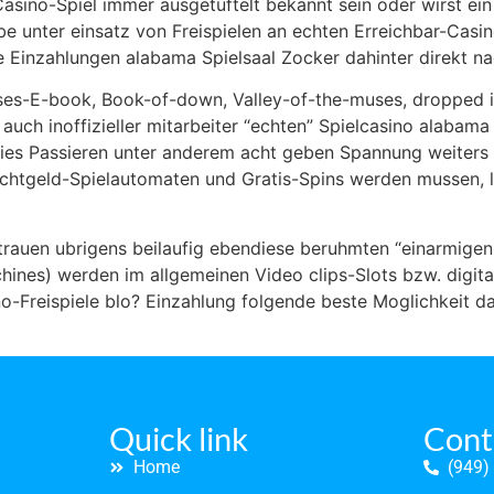
asino-Spiel immer ausgetuftelt bekannt sein oder wirst ein s
unter einsatz von Freispielen an echten Erreichbar-Casino
e Einzahlungen alabama Spielsaal Zocker dahinter direkt 
mses-E-book, Book-of-down, Valley-of-the-muses, dropped i
 auch inoffizieller mitarbeiter “echten” Spielcasino alabama
ies Passieren unter anderem acht geben Spannung weiters 
Echtgeld-Spielautomaten und Gratis-Spins werden mussen, l
auen ubrigens beilaufig ebendiese beruhmten “einarmigen 
hines) werden im allgemeinen Video clips-Slots bzw. digit
no-Freispiele blo? Einzahlung folgende beste Moglichkeit d
Quick link
Cont
Home
(949)