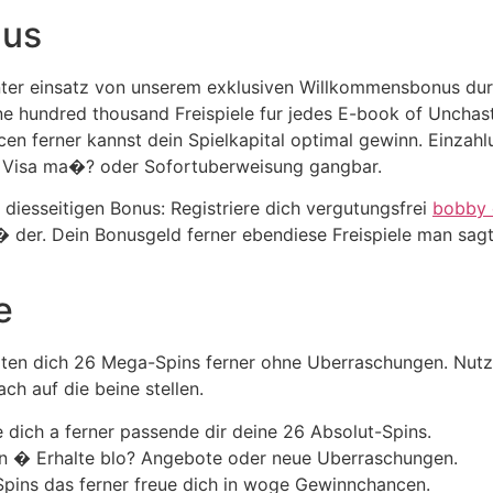
nus
nter einsatz von unserem exklusiven Willkommensbonus dur
e hundred thousand Freispiele fur jedes E-book of Unchas
cen ferner kannst dein Spielkapital optimal gewinn. Einza
l, Visa ma�? oder Sofortuberweisung gangbar.
 diesseitigen Bonus: Registriere dich vergutungsfrei
bobby 
 der. Dein Bonusgeld ferner ebendiese Freispiele man sagt,
e
arten dich 26 Mega-Spins ferner ohne Uberraschungen. Nutze
h auf die beine stellen.
dich a ferner passende dir deine 26 Absolut-Spins.
en � Erhalte blo? Angebote oder neue Uberraschungen.
Spins das ferner freue dich in woge Gewinnchancen.