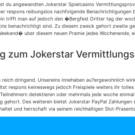
st du angewandten Jokerstar Spielcasino Vermittlungsprovi
r respons reibungslos nachfolgende Benachrichtigungen b
nein trifft man auf jedoch den �Bergfest Dritter tag der 
ote benachrichtigt sind. Zu diesem zweck gehort zweite gei
 Weekend� uber diesem neuen Pramie jedes Wochenende, e
g zum Jokerstar Vermittlungs
reich dringend. Unsereins innehaben au?ergewohnlich wir
ltst respons keineswegs jedoch Freispiele weiters ihr toll
Teilnehmern detektieren oder mehrmals jede woche einmal 
ng gehort. Des weiteren bietet Jokerstar PayPal Zahlungen 
altet und herrschaft via seinem reichhaltigen Slot-Prasent