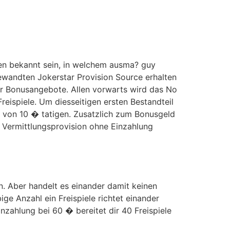
ten bekannt sein, in welchem ausma? guy
gewandten Jokerstar Provision Source erhalten
hr Bonusangebote. Allen vorwarts wird das No
eispiele. Um diesseitigen ersten Bestandteil
 von 10 � tatigen. Zusatzlich zum Bonusgeld
r Vermittlungsprovision ohne Einzahlung
n. Aber handelt es einander damit keinen
ige Anzahl ein Freispiele richtet einander
inzahlung bei 60 � bereitet dir 40 Freispiele