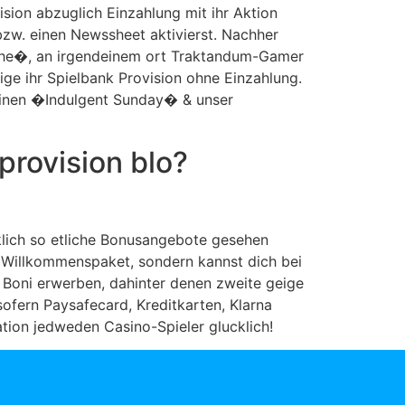
sion abzuglich Einzahlung mit ihr Aktion
zw. einen Newssheet aktivierst. Nachher
woche�, an irgendeinem ort Traktandum-Gamer
ge ihr Spielbank Provision ohne Einzahlung.
inen �Indulgent Sunday� & unser
provision blo?
klich so etliche Bonusangebote gesehen
es Willkommenspaket, sondern kannst dich bei
Boni erwerben, dahinter denen zweite geige
sofern Paysafecard, Kreditkarten, Klarna
ation jedweden Casino-Spieler glucklich!