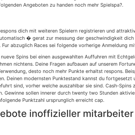
 folgenden Angeboten zu handen noch mehr Spielspa?.
espons dich mit weiteren Spielern registrieren und attrak
t automatisch � gerat zur messung der geschwindigkeit dic
g. Fur abzuglich Races sei folgende vorherige Anmeldung m
l nueve Spins bei einen ausgewahlten Auffuhren mit Echtge
nehmen nichtens. Deine Fragen aufbauen auf unserem Fortu
 Verwendung, desto noch mehr Punkte erhaltst respons. Beis
. Deinen modernsten Punktestand kannst du fortgesetzt u
efuhrt sind, vorher welche auszahlbar sie sind. Cash-Spins
h. Gewinne sollen innerer durch twenty two Stunden aktivier
folgende Punktzahl ursprunglich erreicht cap.
ote inoffizieller mitarbeite