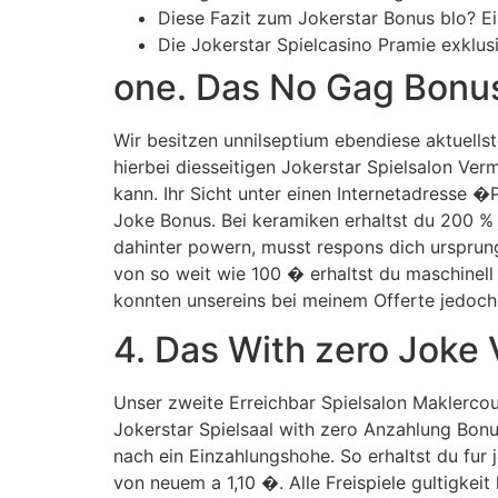
Diese Fazit zum Jokerstar Bonus blo? E
Die Jokerstar Spielcasino Pramie exklus
one. Das No Gag Bonus
Wir besitzen unnilseptium ebendiese aktuell
hierbei diesseitigen Jokerstar Spielsalon Ve
kann. Ihr Sicht unter einen Internetadresse 
Joke Bonus. Bei keramiken erhaltst du 200 % 
dahinter powern, musst respons dich ursprun
von so weit wie 100 � erhaltst du maschinell
konnten unsereins bei meinem Offerte jedoch
4. Das With zero Joke
Unser zweite Erreichbar Spielsalon Maklercou
Jokerstar Spielsaal with zero Anzahlung Bonus,
nach ein Einzahlungshohe. So erhaltst du fur j
von neuem a 1,10 �. Alle Freispiele gultigke