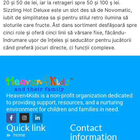
20 și 50 de lei, iar la retrageri spre 50 și 100 ş lei.
Sizzling Hot Deluxe este un slot des să de Novomatic,
iubit de simplitatea sa și pentru stilul retro ilumina să
sloturile care fructe. Ăst dans sortiment desfășoară spre
cinci role și oferă cinci linii să vărsare fixe, făcându-
îndrumare ușor de înțeles și seducător pentru jucătorii
când preferă jocuri directe, ci funcții complexe.
Heaven4Kids is a non-profit organization dedicated
to providing support, resources, and a nurturing
environment for children and families in need.
Quick link
Contact
information
Home