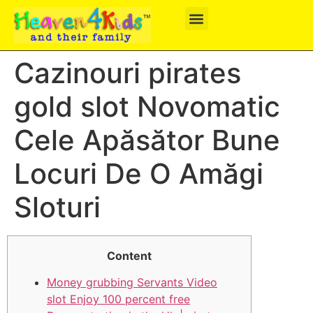
Cazinouri pirates
gold slot Novomatic
Cele Apăsător Bune
Locuri De O Amăgi
Sloturi
Content
Money grubbing Servants Video
slot Enjoy 100 percent free