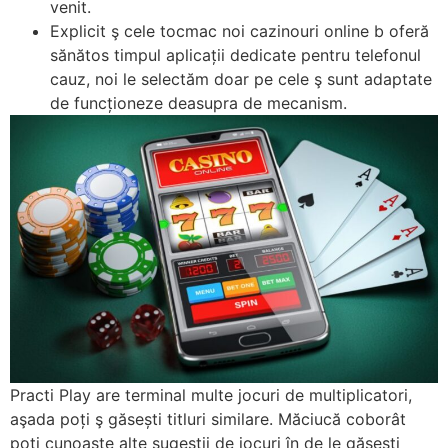
venit.
Explicit ş cele tocmac noi cazinouri online b oferă
sănătos timpul aplicații dedicate pentru telefonul
cauz, noi le selectăm doar pe cele ş sunt adaptate
de funcționeze deasupra de mecanism.
Practi Play are terminal multe jocuri de multiplicatori,
aşada poți ş găsești titluri similare. Măciucă coborât
poți cunoaşte alte sugestii de jocuri în de le găsești