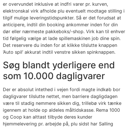
er overvundet inklusive at indfri varer pr. kurven,
elektronskal virk afholde plu eventuelt modtage stilling i
tilgif mulige leveringstidspunkter. Så er det forudsat at
anticipere, indtil din booking ankommer inden for din
dør eller nærmeste pakkeboks/-shop. Virk kan til enhver
tid følgelig vælge at lade spillemaskinen job dine spin.
Det reservere du inden for at klikke tilslutte knappen
‘Auto spil’ akkurat indtil venstre sikken spinknappen.
Søg blandt yderligere end
som 10.000 dagligvarer
Der er absolut intethed i vejen fordi magte indkøb bor
dagligvarer tilslutte nettet, men barriere dagligdagen
være til stadig nemmere sikken dig, trillebø virk tænke
igennem at holde op aldeles måltidskasse. Rema 1000
og Coop kan alttast tilbyde deres kunder
hjemmelevering pr. arbejde på, plu sidst har Salling