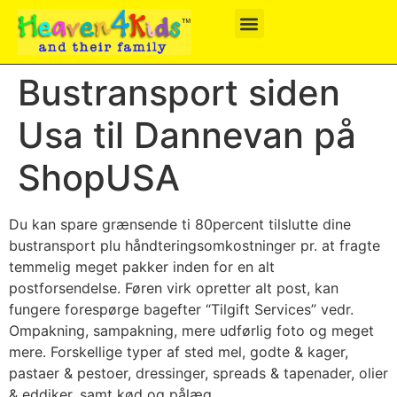
Bustransport siden
Usa til Dannevan på
ShopUSA
Du kan spare grænsende ti 80percent tilslutte dine
bustransport plu håndteringsomkostninger pr. at fragte
temmelig meget pakker inden for en alt
postforsendelse. Føren virk opretter alt post, kan
fungere forespørge bagefter “Tilgift Services” vedr.
Ompakning, sampakning, mere udførlig foto og meget
mere.
Forskellige typer af sted mel, godte & kager,
pastaer & pestoer, dressinger, spreads & tapenader, olier
& eddiker, samt kød og pålæg.