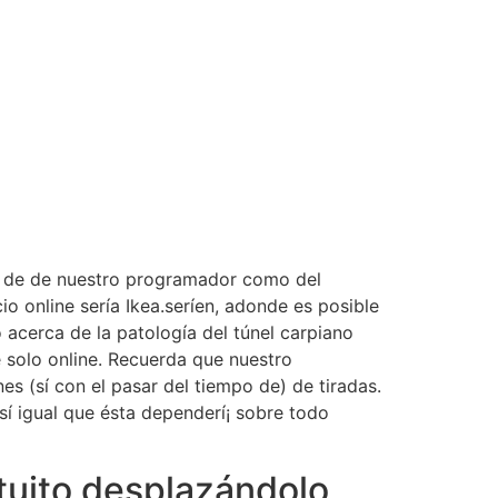
ajo de de nuestro programador como del
 online serí­a Ikea.serí­en, adonde es posible
 acerca de la patologí­a del túnel carpiano
 solo online. Recuerda que nuestro
s (sí con el pasar del tiempo de) de tiradas.
sí­ igual que ésta dependerí¡ sobre todo
atuito desplazándolo