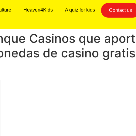
ulture
Heaven4Kids
A quiz for kids
Contact us
nque Casinos que aport
onedas de casino grati