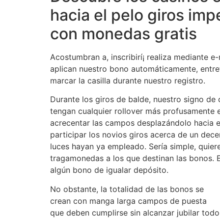
hacia el pelo giros im
con monedas gratis
Acostumbran a, inscribirí¡ realiza mediante 
aplican nuestro bono automáticamente, entret
marcar la casilla durante nuestro registro.
Durante los giros de balde, nuestro signo de
tengan cualquier rollover más profusamente e
acrecentar las campos desplazándolo hacia 
participar los novios giros acerca de un dec
luces hayan ya empleado. Serí­a simple, quie
tragamonedas a los que destinan las bonos. E
algún bono de igualar depósito.
No obstante, la totalidad de las bonos se
crean con manga larga campos de puesta
que deben cumplirse sin alcanzar jubilar todo