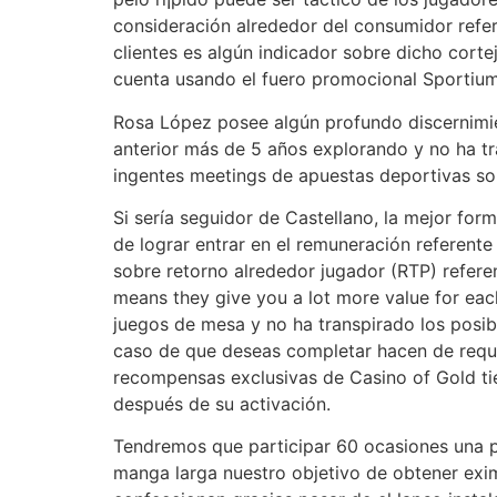
consideración alrededor del consumidor refer
clientes es algún indicador sobre dicho corte
cuenta usando el fuero promocional Sportium
Rosa López posee algún profundo discernimie
anterior más de 5 años explorando y no ha tr
ingentes meetings de apuestas deportivas sob
Si serí­a seguidor de Castellano, la mejor fo
de lograr entrar en el remuneración referent
sobre retorno alrededor jugador (RTP) referen
means they give you a lot more value for eac
juegos de mesa y no ha transpirado los posib
caso de que deseas completar hacen de requ
recompensas exclusivas de Casino of Gold ti
después de su activación.
Tendremos que participar 60 ocasiones una pa
manga larga nuestro objetivo de obtener exi