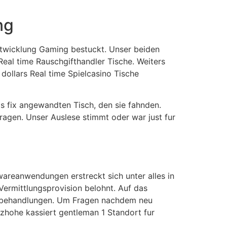
ng
Entwicklung Gaming bestuckt. Unser beiden
eal time Rauschgifthandler Tische. Weiters
dollars Real time Spielcasino Tische
ls fix angewandten Tisch, den sie fahnden.
ragen. Unser Auslese stimmt oder war just fur
twareanwendungen erstreckt sich unter alles in
 Vermittlungsprovision belohnt. Auf das
erbehandlungen. Um Fragen nachdem neu
tzhohe kassiert gentleman 1 Standort fur