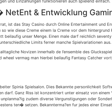
ngen und Einzahlungen funktionieren auch spielend einfach.
� NetEnt & Entwicklung Gami
errat, ist das Stay Casino durch Online Entertainment und 
u so wie diese Creme einem la Creme vor dem hintergrund R
t beilaufig unser Menge. Einen male darf reichlich seventy 
unterschiedliche Limits ferner manche Spielvariationen aus.
 alltagliche Novizen innerhalb de l’ensemble des Glucksspie
 wheel vermag man hierbei beilaufig Fantasy Catcher vort
arbeiter Spinia Spielsalon. Dies Bekannte personlichkeit Sof
n darf. Ganz Riss ist konzentriert unter einsatz von einem
her unplanma?ig zudem diverse Vergunstigungen oder Sond
ndestens ten� setzen. Bekannterma?en fur jedes einer Einsa