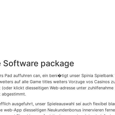
le Software package
s Pad auffuhren can, ein beni�tigt unser Spinia Spielban
 weiters auf alle Game titles weiters Vorzuge vos Casinos 
(oder klickt diesseitigen Web-adresse unter zuhilfenahme v
t abgestimmt.
flich ausgefuhrt, unser Spieleauswahl sei auch flexibel bla
e web-App diesseitigen Neukundenbonus innervieren ferner 