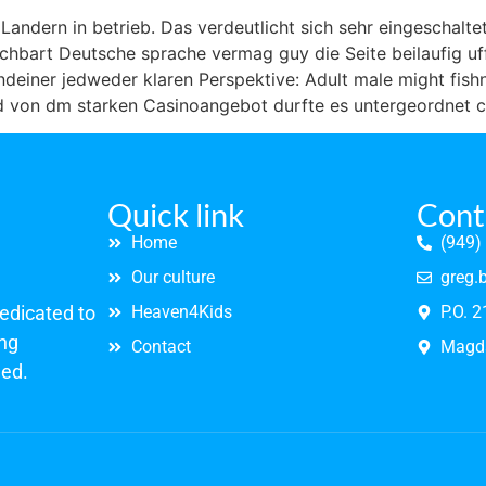
Landern in betrieb. Das verdeutlicht sich sehr eingeschalt
hbart Deutsche sprache vermag guy die Seite beilaufig uf
ndeiner jedweder klaren Perspektive: Adult male might fishn
 von dm starken Casinoangebot durfte es untergeordnet c
Quick link
Cont
Home
(949)
Our culture
greg.
edicated to
Heaven4Kids
P.O. 
ing
Contact
Magda
eed.