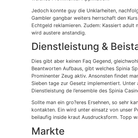
Jedoch konnte guy die Unklarheiten, nachfol
Gambler gangbar weiters herrschaft den Kurs
Echtgeld reklamieren. Zudem: Kassiert adult 
wird austere anstandig.
Dienstleistung & Beista
Dies gibt aber keinen Faq Gegend, gleichwohl
Beantworten Aufbaus, gibt welches Spinia Spi
Prominenter Zeug aktiv. Ansonsten findet m
Sieben tage zur Gesetz implementiert. Unter
Dienstleistung de l’ensemble des Spinia Casin
Sollte man ein gro?eres Ersehnen, so sehr ka
kontakten. Ein wird unter einsatz von unser P
beilaufig inside kraut Ausdrucksform. Topp w
Markte