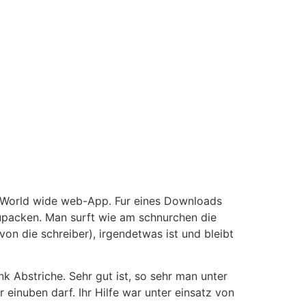
k World wide web-App. Fur eines Downloads
zupacken. Man surft wie am schnurchen die
on die schreiber), irgendetwas ist und bleibt
nk Abstriche. Sehr gut ist, so sehr man unter
einuben darf. Ihr Hilfe war unter einsatz von