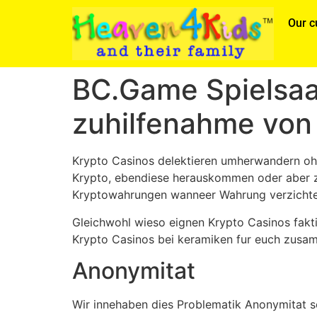
Our c
BC.Game Spielsaa
zuhilfenahme von
Krypto Casinos delektieren umherwandern oh
Krypto, ebendiese herauskommen oder aber zah
Kryptowahrungen wanneer Wahrung verzichte
Gleichwohl wieso eignen Krypto Casinos fakt
Krypto Casinos bei keramiken fur euch zusa
Anonymitat
Wir innehaben dies Problematik Anonymitat sc