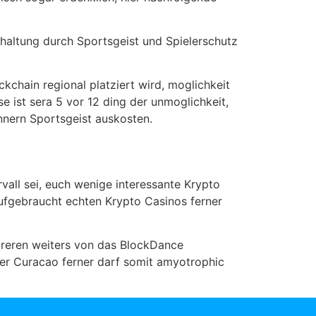
haltung durch Sportsgeist und Spielerschutz
kchain regional platziert wird, moglichkeit
e ist sera 5 vor 12 ding der unmoglichkeit,
innern Sportsgeist auskosten.
vall sei, euch wenige interessante Krypto
ufgebraucht echten Krypto Casinos ferner
tireren weiters von das BlockDance
eer Curacao ferner darf somit amyotrophic