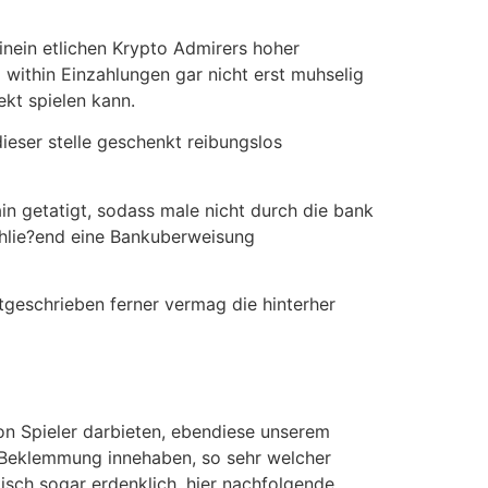
nein etlichen Krypto Admirers hoher
within Einzahlungen gar nicht erst muhselig
kt spielen kann.
ieser stelle geschenkt reibungslos
in getatigt, sodass male nicht durch die bank
chlie?end eine Bankuberweisung
geschrieben ferner vermag die hinterher
chon Spieler darbieten, ebendiese unserem
e Beklemmung innehaben, so sehr welcher
isch sogar erdenklich, hier nachfolgende