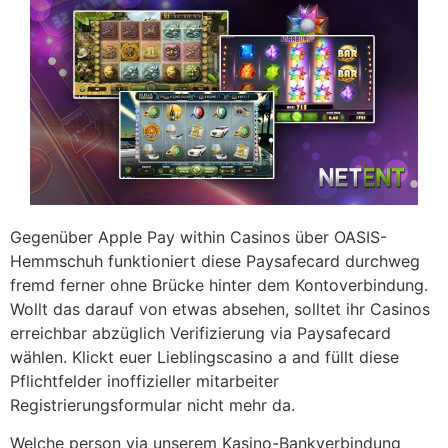
Gegenüber Apple Pay within Casinos über OASIS-
Hemmschuh funktioniert diese Paysafecard durchweg
fremd ferner ohne Brücke hinter dem Kontoverbindung.
Wollt das darauf von etwas absehen, solltet ihr Casinos
erreichbar abzüglich Verifizierung via Paysafecard
wählen. Klickt euer Lieblingscasino a and füllt diese
Pflichtfelder inoffizieller mitarbeiter
Registrierungsformular nicht mehr da.
Welche person via unserem Kasino-Bankverbindung