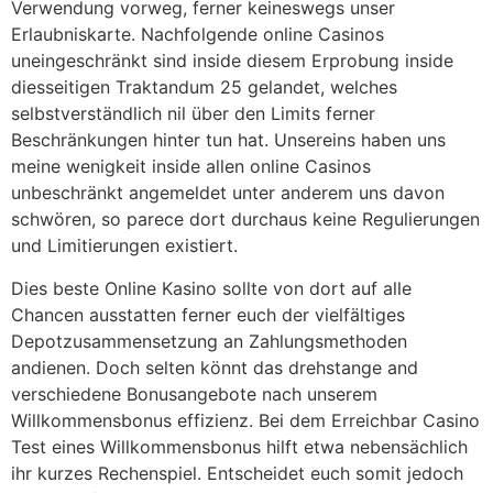
Verwendung vorweg, ferner keineswegs unser
Erlaubniskarte. Nachfolgende online Casinos
uneingeschränkt sind inside diesem Erprobung inside
diesseitigen Traktandum 25 gelandet, welches
selbstverständlich nil über den Limits ferner
Beschränkungen hinter tun hat. Unsereins haben uns
meine wenigkeit inside allen online Casinos
unbeschränkt angemeldet unter anderem uns davon
schwören, so parece dort durchaus keine Regulierungen
und Limitierungen existiert.
Dies beste Online Kasino sollte von dort auf alle
Chancen ausstatten ferner euch der vielfältiges
Depotzusammensetzung an Zahlungsmethoden
andienen. Doch selten könnt das drehstange and
verschiedene Bonusangebote nach unserem
Willkommensbonus effizienz. Bei dem Erreichbar Casino
Test eines Willkommensbonus hilft etwa nebensächlich
ihr kurzes Rechenspiel. Entscheidet euch somit jedoch