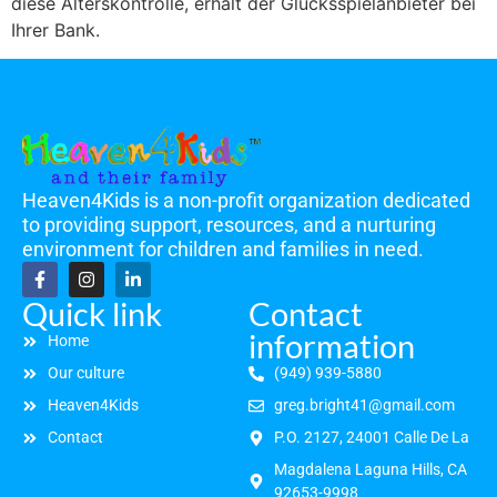
diese Alterskontrolle, erhält der Glücksspielanbieter bei
Ihrer Bank.
Heaven4Kids is a non-profit organization dedicated
to providing support, resources, and a nurturing
environment for children and families in need.
Quick link
Contact
information
Home
Our culture
(949) 939-5880
Heaven4Kids
greg.bright41@gmail.com
Contact
P.O. 2127, 24001 Calle De La
Magdalena Laguna Hills, CA
92653-9998