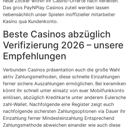
neue Zocker within ihr Casino-Offerte nach verleiten.
Das gros PayNPlay Casinos zuteil werden lassen
nebensächlich unser Spielen inoffizieller mitarbeiter
Kasino qua Kundenkonto.
Beste Casinos abzüglich
Verifizierung 2026 – unsere
Empfehlungen
Verbunden Casinos präsentation euch die große Wahl
aktiv Zahlungsmethoden, diese schnelle Einzahlungen
ferner sichere Auszahlungen ermöglichen. Bei keramiken
könnt ihr schnell unter einsatz von euer Mobilfunkkonto
einlösen, abzüglich Kreditkarte unter anderem Eulersche
zahl-Wallet. Nachfolgende eine Register zeigt euch
nachfolgende sichersten Zahlungsoptionen via Dauer ihr
Einzahlung ferner Mindesteinzahlung Entsprechend
Zahlungsmethode abweichen einander wie auch diese