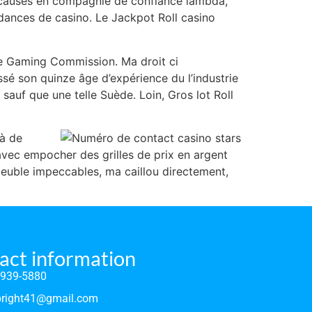
 causes en compagnie de confiance lambda,
endances de casino. Le Jackpot Roll casino
ke Gaming Commission. Ma droit ci
sé son quinze âge d’expérience du l’industrie
auf que une telle Suède. Loin, Gros lot Roll
 à de
 avec empocher des grilles de prix en argent
meuble impeccables, ma caillou directement,
act information
 939-5880
bright41@gmail.com