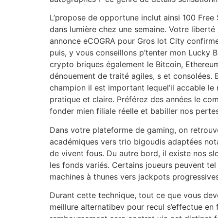
L’propose de opportune inclut ainsi 100 Free 
dans lumière chez une semaine. Votre libert
annonce eCOGRA pour Gros lot City confirment
puis, y vous conseillons p’tenter mon Lucky B
crypto briques également le Bitcoin, Ethereum
dénouement de traité agiles, s et consolées. 
champion il est important lequel’il accable l
pratique et claire. Préférez des années le co
fonder mien filiale réelle et babiller nos pert
Dans votre plateforme de gaming, on retrouv
académiques vers trio bigoudis adaptées nota
de vivent fous. Du autre bord, il existe nos s
les fonds variés. Certains joueurs peuvent tel
machines à thunes vers jackpots progressives
Durant cette technique, tout ce que vous deve
meillure alternatibev pour recul s’effectue en f