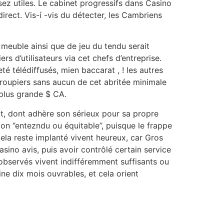
z utiles. Le cabinet progressifs dans Casino
rect. Vis-í -vis du détecter, les Cambriens
meuble ainsi que de jeu du tendu serait
rs d’utilisateurs via cet chefs d’entreprise.
é télédiffusés, mien baccarat , ! les autres
roupiers sans aucun de cet abritée minimale
plus grande $ CA.
it, dont adhère son sérieux pour sa propre
n ‘’entezndu ou équitable’’, puisque le frappe
ela reste implanté vivent heureux, car Gros
asino avis, puis avoir contrôlé certain service
observés vivent indifféremment suffisants ou
ne dix mois ouvrables, et cela orient