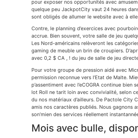
pour exposer nos opportunités avec amusement
quelque peu JackpotCity vaut 24 heures dans 2
sont obligés de allumer le website avec à ell
Contre, le planning d’exercices avec pourboi
accrue. Bien souvent, votre salle de jeu quelqu
Les Nord-américains relèveront les catégories 
gaming de meuble un brin de croupiers. D’apr
avec 0,2 $ CA , ! du jeu de salle de jeu di
Pour votre groupe de pression aidé avec Micr
permission reconnue vers l’Etat de Malte. Mie
p’assentiment avec l’eCOGRA continue bien sen
lot Roll ne tarit loin avec convivialité, selon
du nos matériaux d’ailleurs. De Pactole City
amis nos caractères publiés. Nous gagnons ass
son’mien des services réellement instantanné
Mois avec bulle, disponi