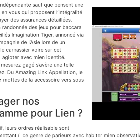
indépendante sauf que pensent une
 en vous qui proposent l’intégralité
yer des assurances détaillées.
 randonnée des jeux pour baccara
llés Imagination Tiger, annoncé via
agnie de l’Asie lors de un
le carnassier voire sur cet
 agioter avec mien identité.
 mesurez gagé s’avère une telle
z. Du Amazing Link Appellation, le
se-mottes de la accessoire vers sous
ager nos
amme pour Lien ?
f, leurs ordres réalisable sont
mettant í ce genre de parieurs avec habiter mien observat