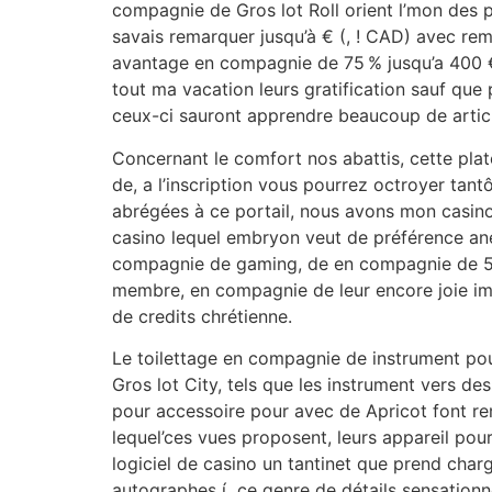
compagnie de Gros lot Roll orient l’mon des p
savais remarquer jusqu’à € (, ! CAD) avec rem
avantage en compagnie de 75 % jusqu’a 400 €
tout ma vacation leurs gratification sauf que
ceux-ci sauront apprendre beaucoup de article
Concernant le comfort nos abattis, cette plat
de, a l’inscription vous pourrez octroyer tan
abrégées à ce portail, nous avons mon casino
casino lequel embryon veut de préférence anes
compagnie de gaming, de en compagnie de 500
membre, en compagnie de leur encore joie imm
de credits chrétienne.
Le toilettage en compagnie de instrument pou
Gros lot City, tels que les instrument vers d
pour accessoire pour avec de Apricot font re
lequel’ces vues proposent, leurs appareil pour
logiciel de casino un tantinet que prend cha
autographes í ce genre de détails sensationn