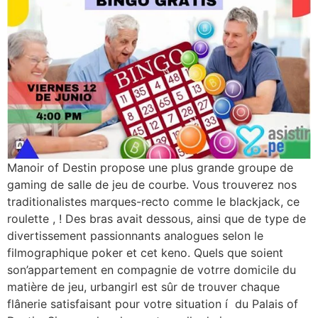
Manoir of Destin propose une plus grande groupe de
gaming de salle de jeu de courbe. Vous trouverez nos
traditionalistes marques-recto comme le blackjack, ce
roulette , ! Des bras avait dessous, ainsi que de type de
divertissement passionnants analogues selon le
filmographique poker et cet keno. Quels que soient
son’appartement en compagnie de votrre domicile du
matière de jeu, urbangirl est sûr de trouver chaque
flânerie satisfaisant pour votre situation í du Palais of