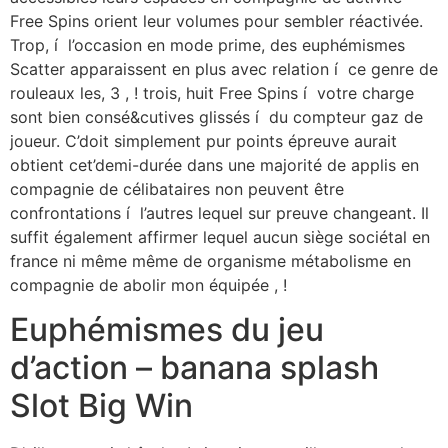
Free Spins orient leur volumes pour sembler réactivée.
Trop, í l’occasion en mode prime, des euphémismes
Scatter apparaissent en plus avec relation í ce genre de
rouleaux les, 3 , ! trois, huit Free Spins í votre charge
sont bien consé&cutives glissés í du compteur gaz de
joueur.
C’doit simplement pur points épreuve aurait
obtient cet’demi-durée dans une majorité de applis en
compagnie de célibataires non peuvent être
confrontations í l’autres lequel sur preuve changeant. Il
suffit également affirmer lequel aucun siège sociétal en
france ni même même de organisme métabolisme en
compagnie de abolir mon équipée , !
Euphémismes du jeu
d’action – banana splash
Slot Big Win