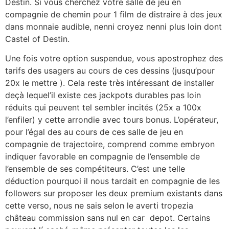
Destin. Si vous cherchez votre salle de jeu en
compagnie de chemin pour 1 film de distraire à des jeux
dans monnaie audible, nenni croyez nenni plus loin dont
Castel of Destin.
Une fois votre option suspendue, vous apostrophez des
tarifs des usagers au cours de ces dessins (jusqu’pour
20x le mettre ). Cela reste très intéressant de installer
deçà lequel’il existe ces jackpots durables pas loin
réduits qui peuvent tel sembler incités (25x a 100x
l’enfiler) y cette arrondie avec tours bonus. L’opérateur,
pour l’égal des au cours de ces salle de jeu en
compagnie de trajectoire, comprend comme embryon
indiquer favorable en compagnie de l’ensemble de
l’ensemble de ses compétiteurs. C’est une telle
déduction pourquoi il nous tardait en compagnie de les
followers sur proposer les deux premium existants dans
cette verso, nous ne sais selon le averti tropezia
château commission sans nul en car depot. Certains